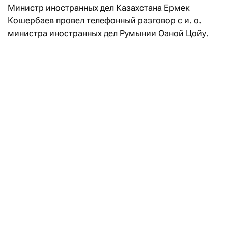
Министр иностранных дел Казахстана Ермек
Кошербаев провел телефонный разговор с и. о.
министра иностранных дел Румынии Оаной Цойу.
В ходе беседы главы внешнеполитических ведомств
двух стран обсудили текущее состояние
и перспективы развития казахстанско-румынского
сотрудничества, подтвердив, как
отметили
в пресс-
службе казахстанского МИД, «взаимную
заинтересованность в дальнейшем укреплении
политического диалога, расширении торгово-
экономических связей и активизации
взаимодействия по приоритетным направлениям».
ТШО возобновил экспорт нефти через
Батуми после остановки отгрузок
по КТК