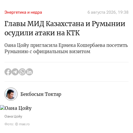
Энергетика и недра
6 августа 2026, 19:38
Главы МИД Казахстана и Румынии
осудили атаки на КТК
Оана Цойу пригласила Ермека Кошербаева посетить
Румынию с официальным визитом
Бекбосын Токтар
Оана Цойу
Фото: © mae.ro