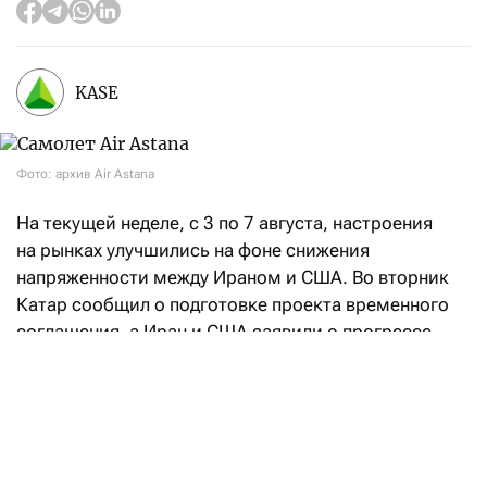
KASE
Фото: архив Air Astana
На текущей неделе, с 3 по 7 августа, настроения
на рынках улучшились на фоне снижения
напряженности между Ираном и США. Во вторник
Катар сообщил о подготовке проекта временного
соглашения, а Иран и США заявили о прогрессе
в переговорах, направленных на восстановление
судоходства через Ормузский пролив. При этом
Иран также объявил о достижении соглашения
с Оманом по предлагаемому маршруту судоходства
через Ормузский пролив, что позволило частично