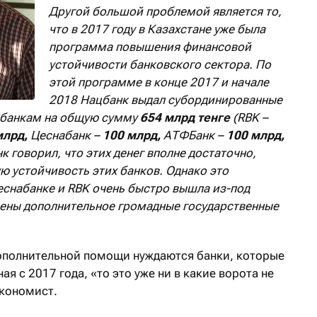
Другой большой проблемой является то,
что в 2017 году в Казахстане уже была
программа повышения финансовой
устойчивости банковского сектора. По
этой программе в конце 2017 и начале
2018 Нацбанк выдал субординированные
и банкам на общую сумму
654 млрд тенге
(RBK –
млрд,
Цеснабанк –
100 млрд,
АТФБанк –
100 млрд,
нк говорил, что этих денег вполне достаточно,
ю устойчивость этих банков. Однако это
Цеснабанке и RBK очень быстро вышла из-под
ачены дополнительное громадные государственные
 дополнительной помощи нуждаются банки, которые
я с 2017 года, «то это уже ни в какие ворота не
экономист.