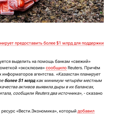
анирует предоставить более $1 млрд для поддержки
ируется выделить на помощь банкам «свежий»
 пометкой «эксклюзив»
сообщило
Reuters. Причём
х информаторов агентства.
«Казахстан планирует
ре
более
$
1 млрд
как минимум четырём местным
 качества активов выявила дыры в их балансах,
тала, сообщили Reuters два источника»,
- сказано
й ресурс «Вести.Экономика», который
добавил