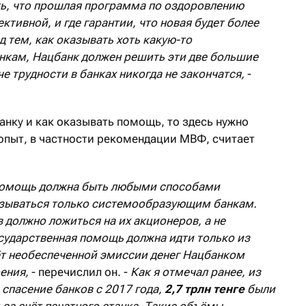
ть, что прошлая программа по оздоровлению
ктивной, и где гарантии, что новая будет более
 тем, как оказывать хоть какую-то
нкам, Нацбанк должен решить эти две большие
е трудности в банках никогда не закончатся,
-
банку и как оказывать помощь, то здесь нужно
пыт, в частности рекомендации МВФ, считает
 помощь должна быть любыми способами
зываться только системообразующим банкам.
 должно ложиться на их акционеров, а не
сударственная помощь должна идти только из
т необеспеченной эмиссии денег Нацбанком
ения,
- перечислил он. -
Как я отмечал ранее, из
 спасение банков с 2017 года,
2,7 трлн тенге
были
а счёт печатного станка. Такие объёмы