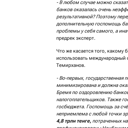
- В любом случае можно сказа
банков оказалась очень неэффе
результативной? Поэтому перед
дополнительную госпомощь ба
проблемы у себя самого, а инач
предрек эксперт.
Что же касается того, какому 
использовать международный о
Темирханов.
- Во-первых, государственная
минимизирована и должна ока
Бремя по оздоровлению банков
налогоплательщиков. Также го
госбюджета. Госпомощь за счё
неприемлема с любой точки зр
4,8 трлн тенге,
потраченных на
профинансированы Нацбанком з