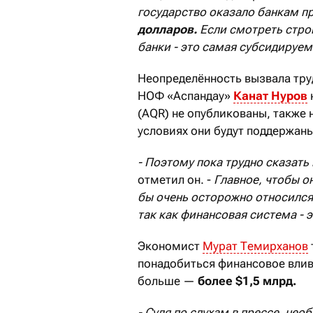
государство оказало банкам п
долларов.
Если смотреть строг
банки - это самая субсидируе
Неопределённость вызвала труд
НОФ «Аспандау»
Канат Нуров
(AQR) не опубликованы, также 
условиях они будут поддержаны
- Поэтому пока трудно сказать
отметил он. -
Главное, чтобы о
бы очень осторожно относился 
так как финансовая система -
Экономист
Мурат Темирханов
понадобиться финансовое влив
больше —
более
$
1,5 млрд.
-
Судя по слухам в прессе, не