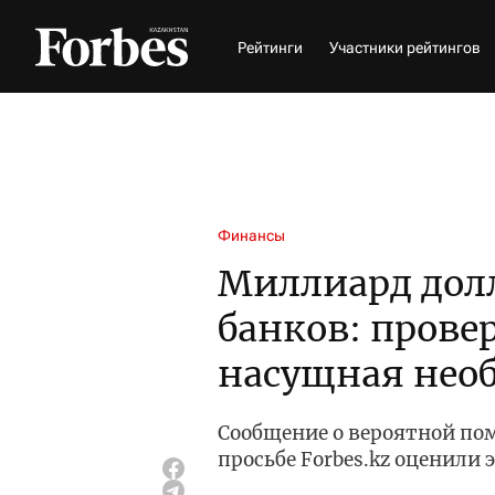
Рейтинги
Участники рейтингов
Финансы
Миллиард дол
банков: прове
насущная нео
Сообщение о вероятной по
просьбе Forbes.kz оценили