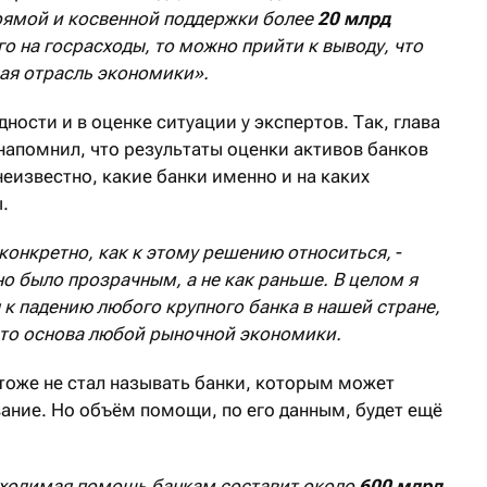
рямой и косвенной поддержки более
20 млрд
о на госрасходы, то можно прийти к выводу, что
мая отрасль экономики».
ности и в оценке ситуации у экспертов. Так, глава
напомнил, что результаты оценки активов банков
неизвестно, какие банки именно и на каких
.
 конкретно, как к этому решению относиться,
-
но было прозрачным, а не как раньше. В целом я
к падению любого крупного банка в нашей стране,
 это основа любой рыночной экономики.
тоже не стал называть банки, которым может
ание. Но объём помощи, по его данным, будет ещё
обходимая помощь банкам составит около
600 млрд