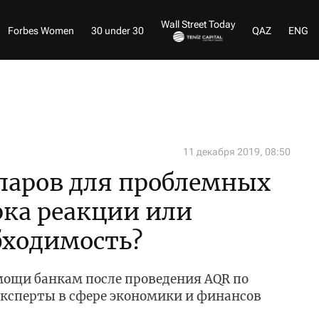
Wall Street Today
Forbes Women
30 under 30
QAZ
ENG
11 декабря 2019, 08:50
ларов для проблемных
рка реакции или
бходимость?
мощи банкам после проведения AQR по
 эксперты в сфере экономики и финансов