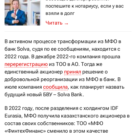
поспешите к нотариусу, если у вас
взяли в долг
С 2024 года владельцы и руководител
→
В активном процессе трансформации из МФО в
банк Solva, судя по ее сообщениям, находится с
2022 года. В декабре 2022-го компания прошла
перерегистрацию
из ТОО в АО. Тогда же
единственный акционер
принял
решение о
добровольной реорганизации из МФО в банк. В
июле компания
сообщила
, как планирует назвать
будущий новый БВУ – Solva Bank.
В 2022 году, после разделения с холдингом IDF
Eurasia, МФО получила казахстанского акционера в
состав своих собственников: ТОО «МФО
«ФинтехФинанс» сменило в этом качестве