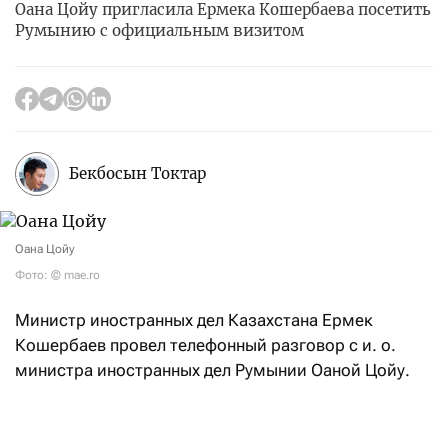
Оана Цойу пригласила Ермека Кошербаева посетить
Румынию с официальным визитом
Бекбосын Токтар
Оана Цойу
Фото: © mae.ro
Министр иностранных дел Казахстана Ермек
Кошербаев провел телефонный разговор с и. о.
министра иностранных дел Румынии Оаной Цойу.
В ходе беседы главы внешнеполитических ведомств
двух стран обсудили текущее состояние