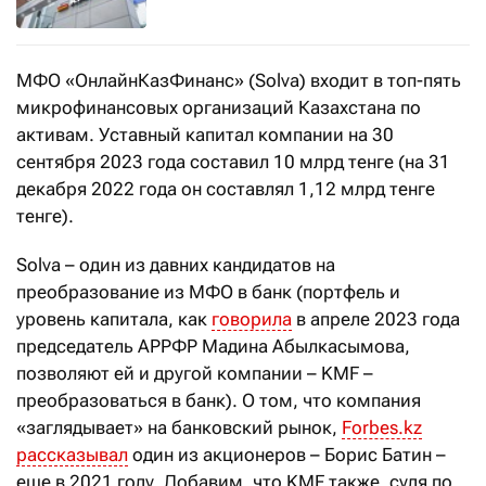
МФО «ОнлайнКазФинанс» (Solva) входит в топ-пять
микрофинансовых организаций Казахстана по
активам. Уставный капитал компании на 30
сентября 2023 года составил 10 млрд тенге (на 31
декабря 2022 года он составлял 1,12 млрд тенге
тенге).
Solva – один из давних кандидатов на
преобразование из МФО в банк (портфель и
уровень капитала, как
говорила
в апреле 2023 года
председатель АРРФР Мадина Абылкасымова,
позволяют ей и другой компании – KMF –
преобразоваться в банк). О том, что компания
«заглядывает» на банковский рынок,
Forbes.kz
рассказывал
один из акционеров – Борис Батин –
еще в 2021 году. Добавим, что KMF также, судя по