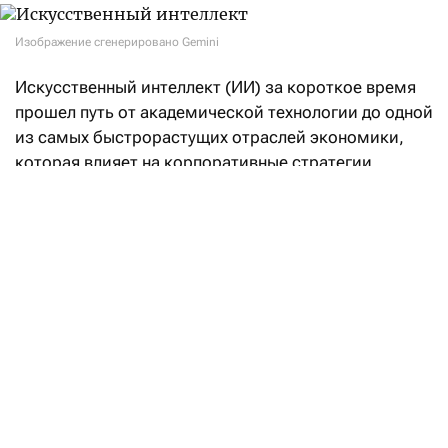
Изображение сгенерировано Gemini
Искусственный интеллект (ИИ) за короткое время
прошел путь от академической технологии до одной
из самых быстрорастущих отраслей экономики,
которая влияет на корпоративные стратегии,
государственную политику и даже геополитику.
Рост инвестиций в строительство дата-центров
и развитие ИИ становится заметным драйвером
деловой активности и экономического роста,
особенно в США.
Одновременно ИИ способен существенно изменить
энергетический сектор. Он помогает повышать
производительность и эффективность,
совершенствовать управление энергосистемами,
ускорять внедрение чистых технологий и снижать