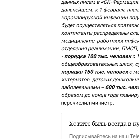
данных писем в
«
СК-Фармация
дальнейшем, к 1 февраля, пла
коронавирусной инфекции подл
будет осуществляться поэтапно
контингенты распределены сле
медицинские работники инфек
отделения реанимации, ПМСП,
-
порядка 100 тыс. человек
с 1
общеобразовательных школ, су
порядка 150 тыс. человек
с ма
интернатов, детских дошкольн
заболеваниями –
600 тыс. чел
образом до конца года планир
перечислил министр.
Хотите быть всегда в к
Подписывайтесь на наш Tel