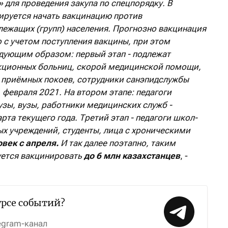
»
для проведения закупа по спецпорядку. В
нируется начать вакцинацию против
ежащих (групп) населения. Прогнозно вакцинация
 с учетом поступления вакцины, при этом
дующим образом: первый этап - подлежат
ционных больниц, скорой медицинской помощи,
 приёмных покоев, сотрудники санэпидслужбы
 февраля 2021. На втором этапе: педагоги
зы, вузы, работники медицинских служб -
рта текущего года. Третий этап - педагоги школ-
ых учреждений, студенты, лица с хроническими
овек с апреля.
И так далее поэтапно, таким
уется вакцинировать
до 6 млн казахстанцев
, -
урсе событий?
egram-канал