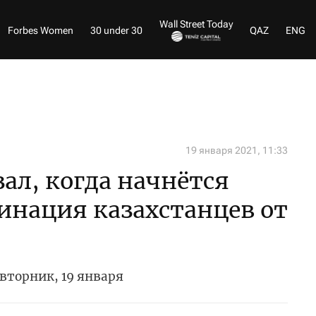
Wall Street Today
Forbes Women
30 under 30
QAZ
ENG
19 января 2021, 11:33
ал, когда начнётся
инация казахстанцев от
 вторник, 19 января