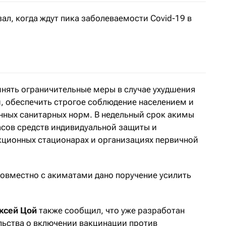
ал, когда ждут пика заболеваемости Covid-19 в
отовится к разным сценариям развития событий
нять ограничительные меры в случае ухудшения
 обеспечить строгое соблюдение населением и
нных санитарных норм. В недельный срок акимы
сов средств индивидуальной защиты и
кционных стационарах и организациях первичной
совместно с акиматами дано поручение усилить
ксей Цой
также сообщил, что уже разработан
льства о включении вакцинации против