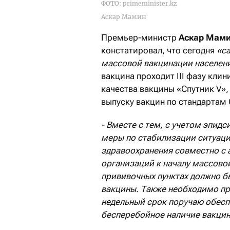
ФОТО: primeminister.kz
Аскар Мамин
Премьер-министр
Аскар Мам
констатировал, что сегодня
«с
массовой вакцинации населен
вакцина проходит III фазу кли
качества вакцины «Спутник V»
выпуску вакцин по стандартам
- Вместе с тем, с учетом эпид
меры по стабилизации ситуации
здравоохранения совместно с 
организаций к началу массовой
прививочных пунктах должно б
вакцины. Также необходимо пр
недельный срок поручаю обесп
бесперебойное наличие вакцин