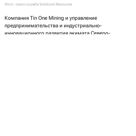
Фото: пресс-служба Solidcore Resources
Компания Tin One Mining и управление
предпринимательства и индустриально-
инновационного развития акимата Северо-
Казахстанской области
подписали
меморандум
о реализации инвестиционного проекта
по строительству горно-обогатительного
комбината на месторождении Сырымбет.
Согласно документу, Tin One Mining планирует
инвестировать не менее 150 млрд тенге ($315,5 млн
по текущему курсу Нацбанка РК) в разработку
месторождения, строительство ГОК
и сопутствующей инфраструктуры. Сумму должен
одобрить совет директоров Solidcore Resources.
На предприятии будет создано примерно 800
рабочих мест, приоритет при трудоустройстве