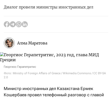
Диалог провели министры иностранных дел
Алма Маратова
Георгиос Герапетритис
Фото: Ministry of Foreign Affairs of Greece / Wikimedia Commons / CC BY-SA
2.0
Министр иностранных дел Казахстана Ермек
Кошербаев провел телефонный разговор с главой
МИД Греции Георгиосом Герапетритисом. Как
заявили
в МИД РК, одной из главных тем стала