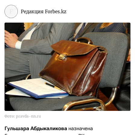
Редакция Forbes.kz
Фото: pravda-nn.ru
Гульшара Абдыкаликова
назначена