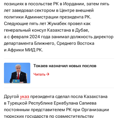
позициях в посольстве РК в Иордании, затем пять
лет заведовал сектором в Центре внешней
политики Администрации президента РК.
Следующие пять лет Жумабек провел как
генеральный консул Казахстана в Дубае,
а с февраля 2024 года занимал должность д
иректор
департамента Ближнего, Среднего Востока
и Африки МИД РК.
Токаев назначил новых послов
Читать
Другой
указ
президента сделал посла
Казахстана
в Турецкой Республике
Еркебулана
Сапиева
постоянным представителем РК при Организации
тюркских государств по совместительству