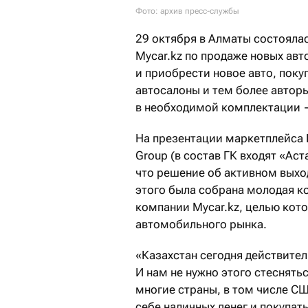
Фото: архив пресс-службы
29 октября в Алматы состояла
Mycar.kz по продаже новых авт
и приобрести новое авто, пок
автосалоны и тем более автор
в необходимой комплектации —
На презентации маркетплейса Н
Group (в состав ГК входят «Ас
что решение об активном выход
этого была собрана молодая к
компании Mycar.kz, целью кот
автомобильного рынка.
«Казахстан сегодня действите
И нам не нужно этого стеснять
многие страны, в том числе СШ
себе наличных денег и покупат