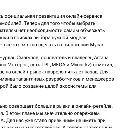
сь официальная презентация онлайн-сервиса
омобилей. Теперь для того чтобы выбрать
упателям нет необходимости самим объезжать
ынки в поисках выбора нужной модели
 всё это можно сделать в приложении Mycar.
урлан Смагулов, основатель и владелец Astana
тана Моторс», сеть ТРЦ MEGA и Mycar.kz) отметил,
е на онлайн-рынок назрело пять лет назад. Для
оманда талантливых разработчиков и менеджеров
орой было создание целой экосистемы для
льно совершает большие рывки в онлайн-ретейле.
ся. В этом плане мы значительно опережаем
А. Для нас уже стало привычным не иметь при
ь товары на маркетплейсах. А теперь казахстанцы