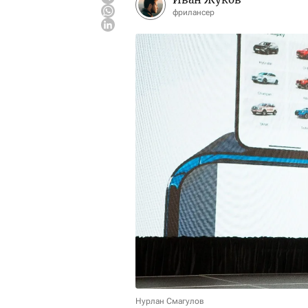
фрилансер
Нурлан Смагулов