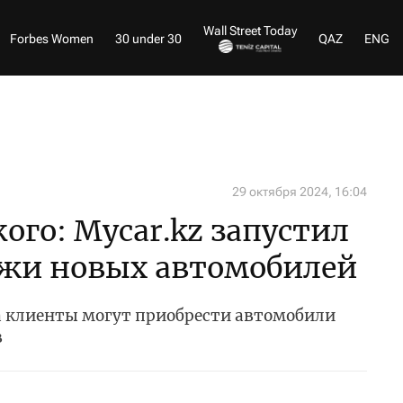
Wall Street Today
Forbes Women
30 under 30
QAZ
ENG
29 октября 2024, 16:04
ого: Mycar.kz запустил
жи новых автомобилей
 клиенты могут приобрести автомобили
в