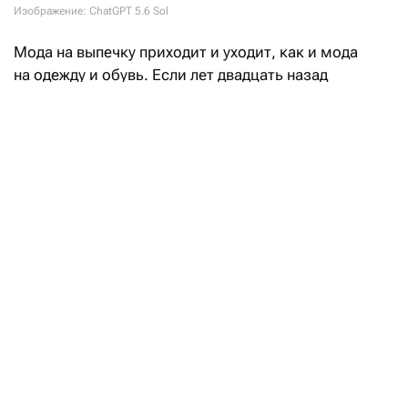
Изображение: ChatGPT 5.6 Sol
Мода на выпечку приходит и уходит, как и мода
на одежду и обувь. Если лет двадцать назад
любители в Казахстане предпочитали круассаны
разной формы и вида, то в 2020-х годах обычным
заказом к кофе стал чизкейк. К началу 2020-х
распространились синнабоны — булочками
с корицей лакомились и сидя на карантине
в пандемию. Ненадолго их место заняли моти,
но клейкое тесто зашло не всем.
Сегодня, хотя круассаны и чизкейки по-прежнему
стоят в первых строчках меню кофеен, посетители
все чаще заказывают новый модный десерт — шио-
пан, или salt bread. Небольшая японская булочка
стала массовой в Южной Корее, набирает
популярность в США и начинает появляться