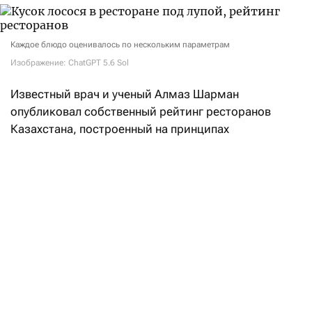
Каждое блюдо оценивалось по нескольким параметрам
Изображение: ChatGPT 5.6 Sol
Известный врач и ученый Алмаз Шарман
опубликовал собственный рейтинг ресторанов
Казахстана, построенный на принципах
доказательной медицины и научном анализе меню.
Как сказано в описании рейтинга, интегральная
оценка заведений складывается из двух равных —
по 50% — блоков:
индекс «здоровости» (Healh Factor Index, HFI)
учитывает состав блюд и степень
их промышленной обработки;
гастрономическая оценка (50) — это