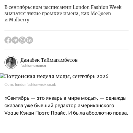
В сентябрьском расписании London Fashion Week
значатся такие громкие имена, как McQueen
и Mulberry
Данабек Таймагамбетов
fashion-эксперт
Фото: londonfashionweek.co.uk
«Сентябрь — это январь в мире моды», — однажды
сказала уже бывший редактор американского
Vogue Кэнди Прэтс Прайс. И была абсолютно права.
После нью-йоркских fashion-шоу эстафету возьмет
Лондон: London Fashion Week состоится с 17