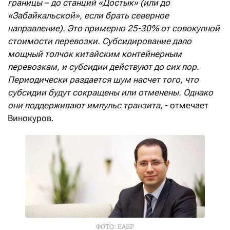
границы – до станци
й
«Достык»
(
или до
«Забайкальской», если брать северное
направление
)
. Это примерно 25-30% от совокупной
стоимости перевозки. Субсидирование дало
мощный толчок китайским контейнерным
перевозкам, и субсидии действуют до сих пор.
Периодически раздается шум насчет того, что
субсидии будут сокращены или отменены. Однако
они
поддерживают импульс транзита
, - отмечает
Винокуров.
ФОТО: ЕАБР