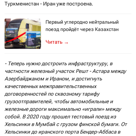
Туркменистан - Иран уже построена.
Первый углеродно нейтральный
поезд пройдёт через Казахстан
15 ноября поезд из 41 вагона отправ
→
-
Теперь нужно
достроить инфраструктуру, в
частности железный участок Решт - Астара между
Азербайджаном и Ираном, и достигнуть
качественных межправительственных
договоренностей по сквозному тарифу
грузоотправителей, чтобы автомобильные и
железные дороги максимально «играли» между
собой. В 2020 году прошел тестовый поезд из
Хельсинки в Мумбай с грузом финской бумаги.
О
т
Хельсинки до иранского порта Бендер-Аббаса в