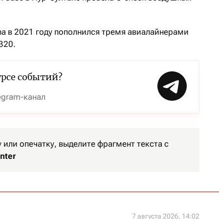
na в 2021 году пополнился тремя авиалайнерами
320.
урсе событий?
egram-канал
или опечатку, выделите фрагмент текста с
nter
7 августа 2026, 14:02