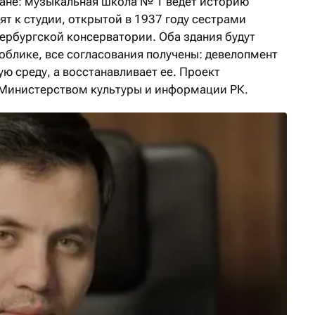
чане: музыкальная школа №
1 ведет историю
дят к студии, открытой в 1937 году сестрами
рбургской консерватории. Оба здания будут
облике, все согласования получены: девелопмент
ю среду, а восстанавливает ее. Проект
 Министерством культуры и информации РК.