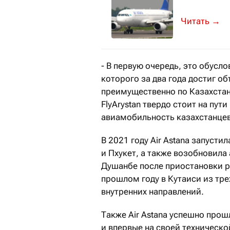
Вместе с р
→
- В первую очередь, это обусл
которого за два года достиг о
преимущественно по Казахстану
FlyArystan твердо стоит на пут
авиамобильность казахстанцев 
В 2021 году Air Astana запуст
и Пхукет, а также возобновил
Душанбе после приостановки рей
прошлом году в Кутаиси из тре
внутренних направлений.
Также Air Astana успешно прош
и впервые на своей техническо