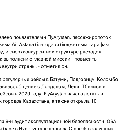
егулярными авиарейсами между Алматы и Дели возобнов
овлено показателями FlyArystan, пассажиропоток
бъема Air Astana благодаря бюджетным тарифам,
, и сверхконкурентной структуре расходов.
и к выполнению главной миссии - повысить
внутри страны, - отметил он.
ила регулярные рейсы в Батуми, Подгорицу, Коломбо
а авиасообщение с Лондоном, Дели, Тбилиси и
сов в 2020 году. FlyArystan начала летать в
х городов Казахстана, а также открыла 10
ла 8-й аудит эксплуатационной безопасности IOSA
й базе в Нур-Султане провела С-сheck воздушных