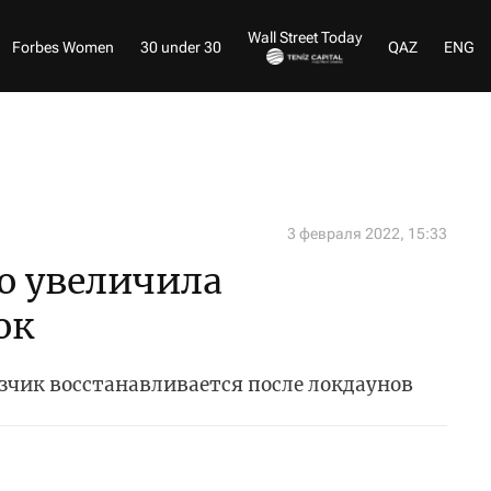
Wall Street Today
Forbes Women
30 under 30
QAZ
ENG
3 февраля 2022, 15:33
ко увеличила
ок
чик восстанавливается после локдаунов