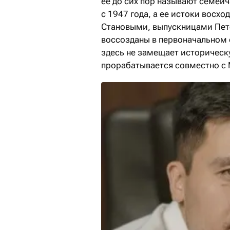
ее до сих пор называют семей
с 1947 года, а ее истоки восхо
Становыми, выпускницами Пете
воссозданы в первоначальном 
здесь не замещает историческу
прорабатывается совместно с