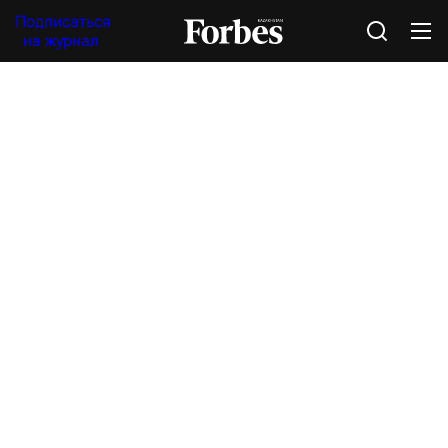
Подписаться
на журнал
Обзор прессы
Кого коснётся закон о возврате государс
активов?
Что пишут о Казахстане: обзор зарубежной прессы (14 ноября
Ульяна Салапаева