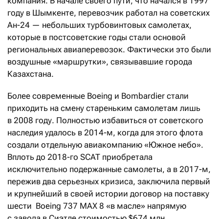
компания. В начале своего пути, что начался в 1997
году в Шымкенте, перевозчик работал на советских
Ан-24 — небольших турбовинтовых самолетах,
которые в постсоветские годы стали основой
региональных авиаперевозок. Фактически это были
воздушные «маршрутки», связывавшие города
Казахстана.
Более современные Boeing и Bombardier стали
приходить на смену стареньким самолетам лишь
в 2008 году. Полностью избавиться от советского
наследия удалось в 2014-м, когда для этого флота
создали отдельную авиакомпанию «Южное небо».
Вплоть до 2018-го SCAT приобретала
исключительно подержанные самолеты, а в 2017-м,
пережив два серьезных кризиса, заключила первый
и крупнейший в своей истории договор на поставку
шести Boeing 737 MAX 8 «в масле» напрямую
с завода в Сиэтле стоимостью $674 млн.