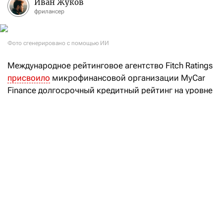
Иван Жуков
фрилансер
Фото сгенерировано с помощью ИИ
Международное рейтинговое агентство Fitch Ratings
присвоило
микрофинансовой организации MyCar
Finance долгосрочный кредитный рейтинг на уровне
B, а также национальный долгосрочный рейтинг
BB (kaz). Прогноз по обоим рейтингам —
«Стабильный».
«Долгосрочный кредитный рейтинг эмитента MyCar
Finance определяется собственной
кредитоспособностью компании, оцениваемой
на уровне B. Рейтинг отражает достаточную
прибыльность, умеренный уровень долговой
нагрузки и улучшающееся качество активов», —