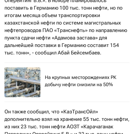
Оперейтинг Б.В.». В ноябре планировалось
поставить в Германию 100 тыс. тонн нефти, но по
итогам месяца объем транспортировки
казахстанской нефти по системе магистральных
нефтепроводов ПАО «Транснефть» по направлению
пункта сдачи нефти «Адамова застава» для
дальнейшей поставки в Германию составит 154
тыс. тонн», - сообщил Абай Бейсембаев.
На крупных месторождениях РК
добычу нефти снизили на 50%
Он также сообщил, что «КазТрансОйл»
дополнительно взял на хранение 55 тыс. тонн нефти,
из них 23 тыс. тонн нефти АОЗТ «Карачаганак
Петролиум Оперейтинг Б.В.» и 32 тыс. тонн нефти