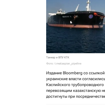
Танкер и ВПУ КТК
Фото: t.me/caspian_pipeline
Издание Bloomberg со ссылкой
украинские власти согласились
Каспийского трубопроводного 
перевозящим казахстанскую н
достигнуты при посредничеств