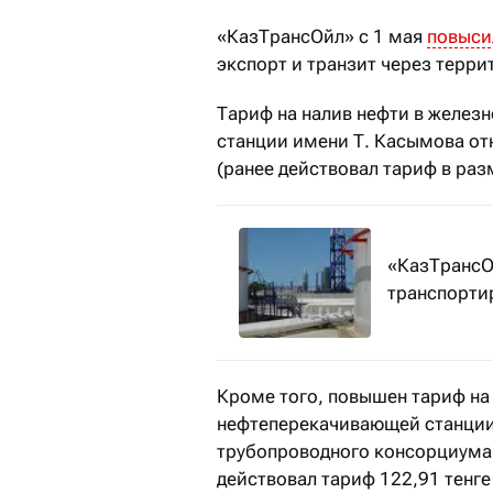
«КазТрансОйл» с 1 мая
повыси
экспорт и транзит через терр
Тариф на налив нефти в желе
станции имени Т. Касымова отн
(ранее действовал тариф в разм
«КазТрансО
транспортир
Кроме того, повышен тариф на 
нефтеперекачивающей станции
трубопроводного консорциума д
действовал тариф 122,91 тенге 