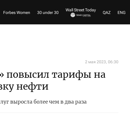
Wall Street Today
Forbes Women
30 under 30
QAZ
ENG
2 мая 2023, 06:30
» повысил тарифы на
вку нефти
уг выросла более чем в два раза