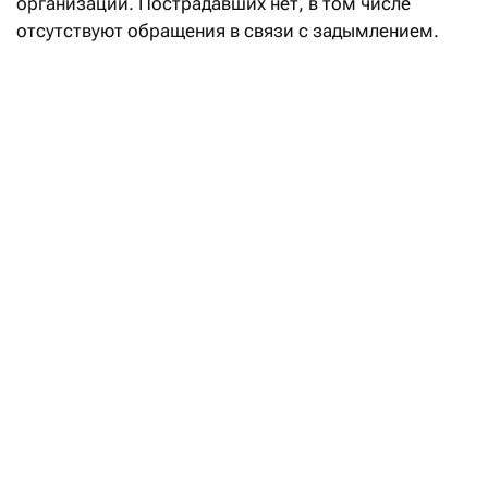
организации. Пострадавших нет, в том числе
отсутствуют обращения в связи с задымлением.
С производственного участка были эвакуированы
20 человек», — говорится в распространенном
сообщении.
В ликвидации возгорания принимала участие
объектовая служба Актогайского ВАСВ, рассказали
в компании.
«Открытое горение было оперативно
ликвидировано, тление и задымление отсутствуют.
Угроза соседним зданиям, конвейерам и другим
производственным участкам отсутствует;
экологических последствий нет. Обстоятельства
и причины происшествия выясняются», —
отметили в компании.
По информации пресс-службы группы, создана