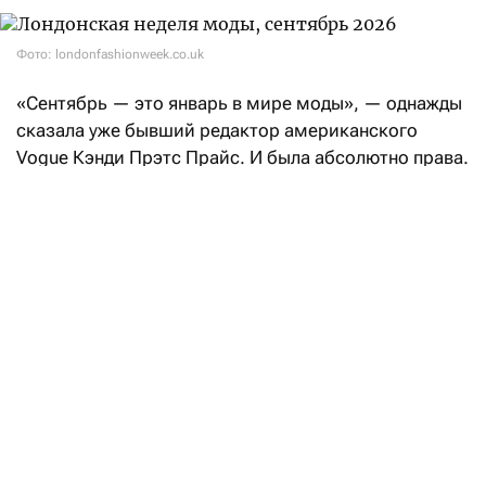
Фото: londonfashionweek.co.uk
«Сентябрь — это январь в мире моды», — однажды
сказала уже бывший редактор американского
Vogue Кэнди Прэтс Прайс. И была абсолютно права.
После нью-йоркских fashion-шоу эстафету возьмет
Лондон: London Fashion Week состоится с 17
по 21 сентября.
Свои коллекции весна-лето — 2027 на London
Fashion Week покажут такие бренды, как Aaron Esh,
RIchard Quinn, Erdem, Mithridate, Harris Reed, John
Richmond, Roksanda, Kyle Ho, Сharlie Constantinu,
Barbour и Burberry.
В расписании также значатся такие гиганты
массмаркета, как H&M и M&S (Marks & Spencer).