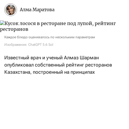
Алма Маратова
Каждое блюдо оценивалось по нескольким параметрам
Изображение: ChatGPT 5.6 Sol
Известный врач и ученый Алмаз Шарман
опубликовал собственный рейтинг ресторанов
Казахстана, построенный на принципах
доказательной медицины и научном анализе меню.
Как сказано в описании рейтинга, интегральная
оценка заведений складывается из двух равных —
по 50% — блоков:
индекс «здоровости» (Healh Factor Index, HFI)
учитывает состав блюд и степень