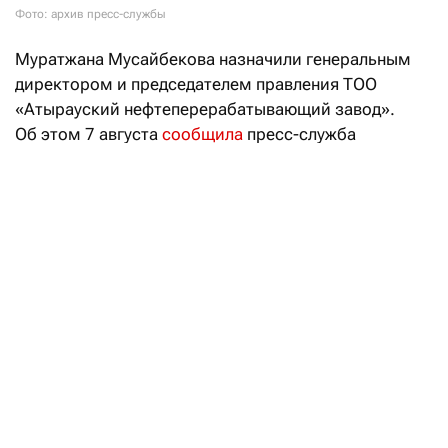
Фото: архив пресс-службы
Муратжана Мусайбекова назначили генеральным
директором и председателем правления ТОО
«Атырауский нефтеперерабатывающий завод».
Об этом 7 августа
сообщила
пресс-служба
АО «НК «КазМунайГаз», которому и принадлежит
АНПЗ. Нового главу компании коллективу
предприятия представил заместитель председателя
правления «КазМунайГаза» Асет Магауов.
Отмечается, что Муратжан Мусайбеков занимал
различные должности в системе «КазМунайГаза».
Работал директором по реализации проектов
нефтегазопереработки и нефтехимии КМГ,
управляющим директором по переработке нефти,
заместителем генерального директора
АО «КазМунайГаз — переработка и маркетинг»,