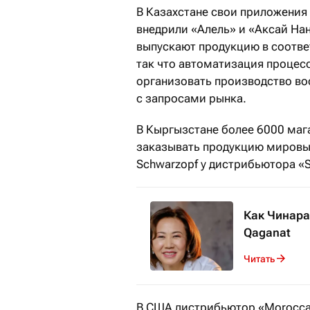
В Казахстане свои приложения 
внедрили «Алель» и «Аксай На
выпускают продукцию в соотв
так что автоматизация процесс
организовать производство во
с запросами рынка.
В Кыргызстане более 6000 маг
заказывать продукцию мировых 
Schwarzopf у дистрибьютора «S
Как Чинара
Qaganat
Читать
В США дистрибьютор «Moroccan