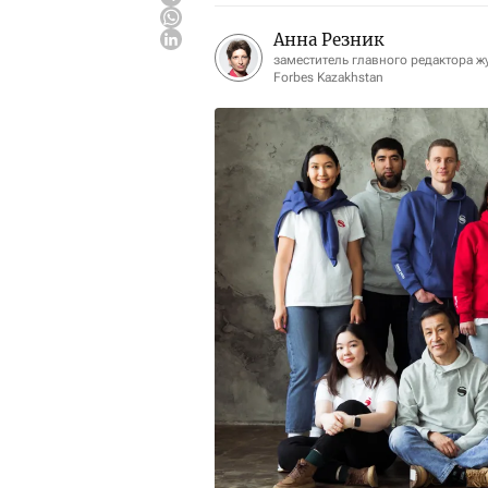
Анна Резник
заместитель главного редактора ж
Forbes Kazakhstan