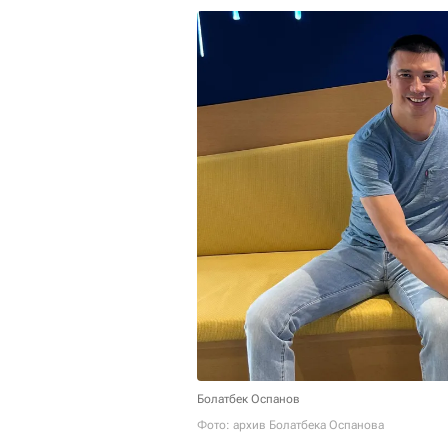
Болатбек Оспанов
Фото: архив Болатбека Оспанова