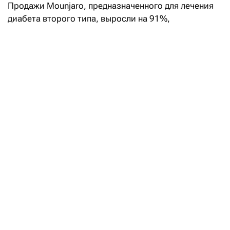
Продажи Mounjaro, предназначенного для лечения
диабета второго типа, выросли на 91%,
до $9,94 млрд. Выручка от Zepbound,
зарегистрированного как препарат для снижения
веса, увеличилась на 46%, до $4,93 млрд. Вместе
они принесли компании около $14,9 млрд, или
почти 65% квартальной выручки. Таким образом,
две трети доходов компании зависят от препаратов
против диабета и ожирения.
Как похудеть: учёные ищут
альтернативу оземпику
Читать
Узнав о финрезультатах квартала, Eli Lilly повысила
прогноз выручки на 2026 год с $82–85 млрд до $85–
87 млрд. Скорректированная прибыль составила