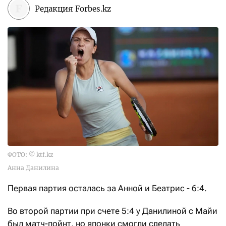
Редакция Forbes.kz
ФОТО: © ktf.kz
Анна Данилина
Первая партия осталась за Анной и Беатрис - 6:4.
Во второй партии при счете 5:4 у Данилиной с Майи
был матч-пойнт, но японки смогли сделать