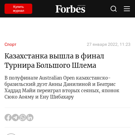
Купить
журнал
Спорт
27 января 2022, 11:23
Казахстанка вышла в финал
Турнира Большого Шлема
В полуфинале Australian Open казахстанско-
бразильский дуэт Анны Данилиной и Беатрис
Хаддад Майи переиграл вторых сеяных, японок
Сюко Аояму и Ену Шибахару