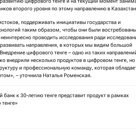
 развитию цифрового тенге и на текущий момент заним
ков второго уровня по этому направлению в Казахстан
 истоков, поддерживать инициативы государства и
хнологий таким образом, чтобы они были востребованы
м неинтересно проводить исследования ради исследован
о развивать направления, в которых мы видим большой
 Внедрение цифрового тенге – одно из таких направлени
ко внедрили несколько продуктов в цифровом тенге, но
уктуру и профессиональную команду, которая обладае
ом», – уточнила Наталья Роменская.
 банк к 30-летию тенге представит продукт в рамках
 тенге»
е цифровой тенге будет внедряться поэтапно до конца 