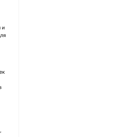
 и
для
ек
в
,