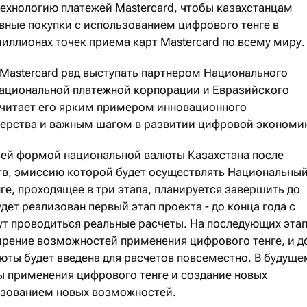
хнологию платежей Mastercard, чтобы казахстанцам
ные покупки с использованием цифрового тенге в
миллионах точек приема карт Mastercard по всему миру.
о Mastercard рад выступать партнером Национального
Национальной платежной корпорации и Евразийского
 считает его ярким примером инновационного
нерства и важным шагом в развитии цифровой экономи
ьей формой национальной валюты Казахстана после
тв, эмиссию которой будет осуществлять Национальны
ге, проходящее в три этапа, планируется завершить до
удет реализован первый этап проекта - до конца года с
т проводиться реальные расчеты. На последующих эта
рение возможностей применения цифрового тенге, и д
юты будет введена для расчетов повсеместно. В будуще
 применения цифрового тенге и создание новых
ьзованием новых возможностей.