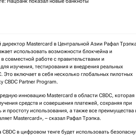
ге: Нацбанк показал новые банкноты
ру в сакском стиле номиналом 5000 тенге выпустят в о
й директор Mastercard в Центральной Азии Рафал Трэпк
олжает использовать возможности блокчейна и
в совместной работе с правительствами и
для изучения, тестирования и внедрения реальных
. Это включает в себя несколько глобальных пилотных
у CBDC Partner Program.
редную инновацию Mastercard в области CBDC, которая
учения средств и совершения платежей, сохраняя при
 и простоту использования, а также все преимущества 
вляет Mastercard»
,
– сказал Рафал Трэпка
.
а CBDC в цифровом тенге будет использовать безопасну