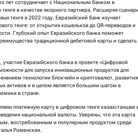
ко лет сотрудничает с Национальным банком в
 тенге в качестве якорного партнера. Расширяя сценар
ых тенге в 2022 году, Евразийский банк изучает
вого тенге: от открытия кошельков до QR-переводов и
сти. Глубокий опыт Евразийского банка поможет
реимущества традиционной дебетовой карты и сделать
 участие Евразийского банка в проекте «Цифровой
можности для запуска инновационных продуктов для
менением технологии блокчейн и криптовалют, развития
ых активов и в целом является большим шагом в
омики в стране.
ляем платежную карту в цифровом тенге казахстанцам 
введения национальной валюты. Уверены, что эта карта
ным, востребованным и популярным продуктом среди
талья Роменская.