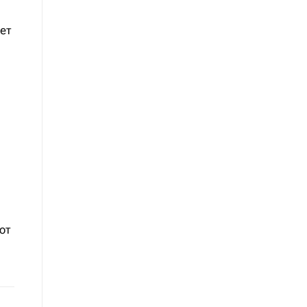
ет
ют