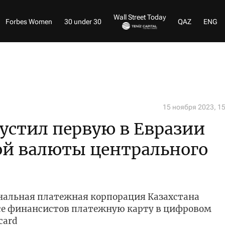
Wall Street Today
Forbes Women
30 under 30
QAZ
ENG
15 ноября 2023, 1
устил первую в Евразии
ой валюты центрального
нальная платежная корпорация Казахстана
ссе финансистов платежную карту в цифровом
card