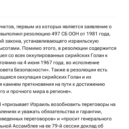
мнение, что кровавая война в Газе уничтожила сохраня
нктов, первым из которых является заявление о
е выполнил резолюцию 497 СБ ООН от 1981 года,
ой закона, устанавливающего израильскую
ысотами. Помимо этого, в резолюции содержится
шел со всех оккупированных сирийских Голан к
оянию на 4 июня 1967 года, во исполнение
вета Безопасности». Также в резолюции есть
ющаяся оккупация сирийских Голан и их
я камнем преткновения на пути к достижению
о и прочного мира в регионе».
 «призывает Израиль возобновить переговоры на
лениях и уважать обязательства и гарантии,
оведенных переговоров» и «просит генерального
ьной Ассамблее на ее 79-й сессии доклад об