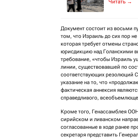
Существует 
→
Документ состоит из восьми пу
том, что Израиль до сих пор н
которая требует отмены стран
юрисдикцию над Голанскими в
требование, «чтобы Израиль у
линии, существовавшей по сост
соответствующих резолюций Со
указание на то, что «продолжа
фактическая аннексия являютс
справедливого, всеобъемлющег
Кроме того, Генассамблея ООН
сирийском и ливанском направ
согласованные в ходе ранее пр
секретаря представить Генерал