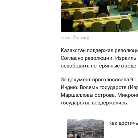
Фото: © un.org
Казахстан поддержал резолюц
Согласно резолюции, Израиль 
освободить потерянные в ходе
За документ проголосовала 91 
Индию. Восемь государств (Из
Маршалловы острова, Микронез
государства воздержались.
Как достич