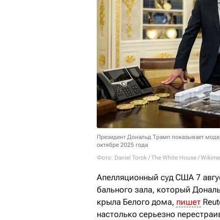
Президент Дональд Трамп показывает моде
октябре 2025 года
Фото: Daniel Torok / The White House / Wiki
Апелляционный суд США 7 авгу
бального зала, который Донал
крыла Белого дома,
пишет
Reut
настолько серьезно перестраи