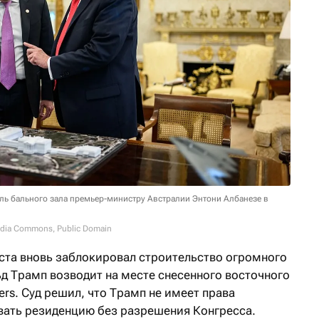
ль бального зала премьер-министру Австралии Энтони Албанезе в
media Commons, Public Domain
ста вновь заблокировал строительство огромного
ьд Трамп возводит на месте снесенного восточного
ers. Суд решил, что Трамп не имеет права
вать резиденцию без разрешения Конгресса.