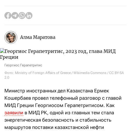
Алма Маратова
Георгиос Герапетритис
Фото: Ministry of Foreign Affairs of Greece / Wikimedia Commons / CC BY-SA
2.0
Министр иностранных дел Казахстана Ермек
Кошербаев провел телефонный разговор с главой
МИД Греции Георгиосом Герапетритисом. Как
заявили
в МИД РК, одной из главных тем стала
энергетическая безопасность и стабильность
маршрутов поставки казахстанской нефти