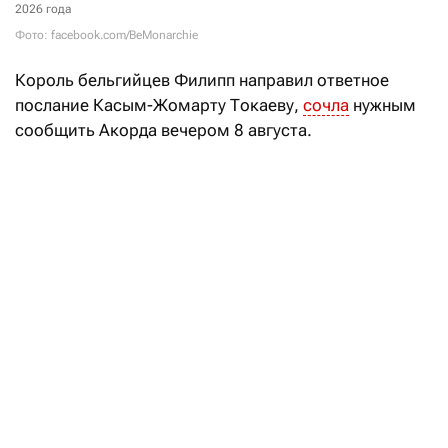
2026 года
Фото: facebook.com/BeMonarchie
Король
бельгийцев Филипп
направил ответное
послание Касым-Жомарту Токаеву,
сочла
нужным
сообщить Акорда вечером 8 августа.
«В своей телеграмме король выразил искреннюю
признательность президенту нашей страны
за теплые пожелания в честь Национального дня
Бельгии», — говорится в заявлении.
Кроме того, король Филипп отметил, что
«с нетерпением ожидает предстоящего в этом году
государственного визита в Казахстан»
по приглашению Касым-Жомарта Токаева. Дата
визита не названа.