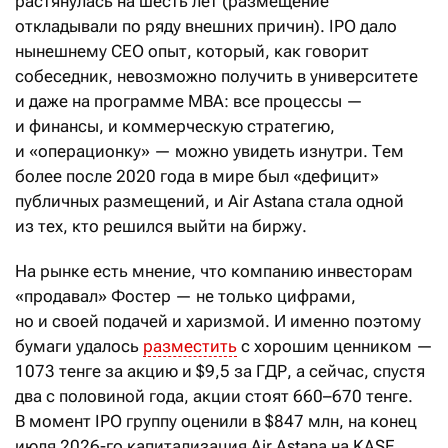
растянулась на шесть лет (размещение
откладывали по ряду внешних причин). IPO дало
нынешнему CEO опыт, который, как говорит
собеседник, невозможно получить в университете
и даже на программе MBA: все процессы —
и финансы, и коммерческую стратегию,
и «операционку» — можно увидеть изнутри. Тем
более после 2020 года в мире был «дефицит»
публичных размещений, и Air Astana стала одной
из тех, кто решился выйти на биржу.
На рынке есть мнение, что компанию инвесторам
«продавал» Фостер — не только цифрами,
но и своей подачей и харизмой. И именно поэтому
бумаги удалось
разместить
с хорошим ценником —
1073 тенге за акцию и $9,5 за ГДР, а сейчас, спустя
два с половиной года, акции стоят 660–670 тенге.
В момент IPO группу оценили в $847 млн, на конец
июля 2026-го капитализация Air Astana на KASE