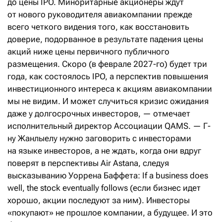
до цены IPO. Миноритарные акционеры ждут
от нового руководителя авиакомпании прежде
всего четкого видения того, как восстановить
доверие, подорванное в результате падения цены
акций ниже цены первичного публичного
размещения. Скоро (в феврале 2027-го) будет три
года, как состоялось IPO, а перспектив повышения
инвестиционного интереса к акциям авиакомпании
мы не видим. И может случиться кризис ожидания
даже у долгосрочных инвесторов, — отмечает
исполнительный директор Ассоциации QAMS. — Г-
ну Жанлыелу нужно заговорить с инвесторами
на языке инвесторов, а не ждать, когда они вдруг
поверят в перспективы Air Astana, следуя
высказыванию Уоррена Баффета: If a business does
well, the stock eventually follows (если бизнес идет
хорошо, акции последуют за ним). Инвесторы
«покупают» не прошлое компании, а будущее. И это