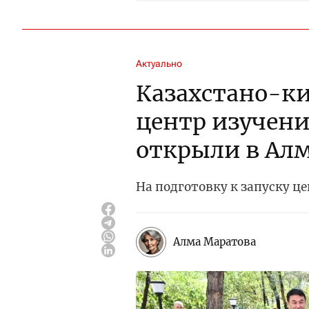
Актуально
Казахстано-к
центр изучен
открыли в Ал
На подготовку к запуску ц
Алма Маратова