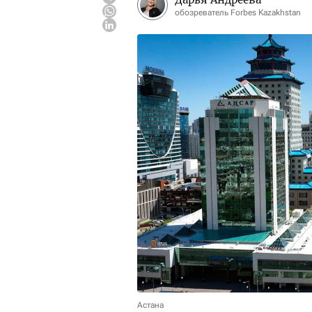
обозреватель Forbes Kazakhstan
Астана