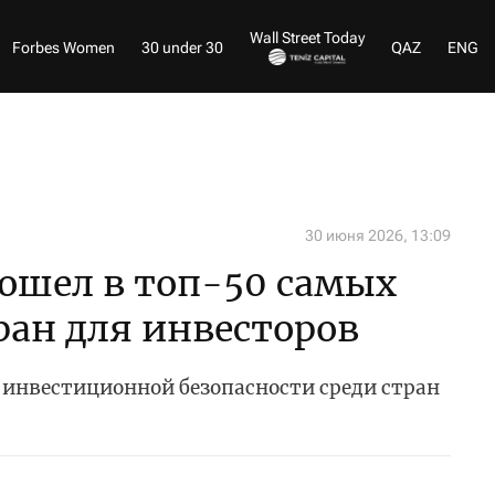
Wall Street Today
Forbes Women
30 under 30
QAZ
ENG
30 июня 2026, 13:09
вошел в топ-50 самых
ран для инвесторов
 инвестиционной безопасности среди стран