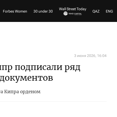
Wall Street Today
Forbes Women
30 under 30
QAZ
ENG
3 июня 2026, 16:04
ипр подписали ряд
документов
та Кипра орденом