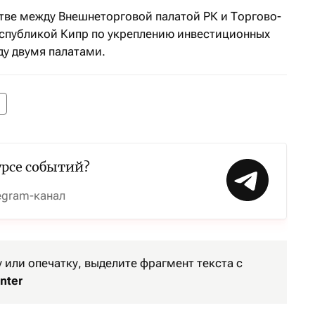
тве между Внешнеторговой палатой РК и Торгово-
спубликой Кипр по укреплению инвестиционных
ду двумя палатами.
урсе событий?
egram-канал
или опечатку, выделите фрагмент текста с
nter