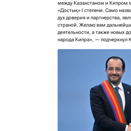
между Казахстаном и Кипром 
«Достық» I степени. Само назв
дух доверия и партнерства, я
страной. Желаю вам дальнейши
деятельности, а также новых д
народа Кипра», — подчеркнул