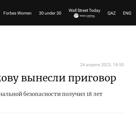
Wall Street Today
Forbes Women
30 under 30
QAZ
ENG
24 апреля 2023, 18:50
ову вынесли приговор
альной безопасности получил 18 лет