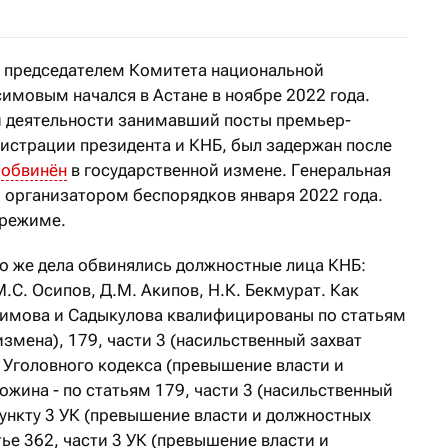
 председателем Комитета национальной
мовым начался в Астане в ноябре 2022 года.
й деятельности занимавший посты премьер-
истрации президента и КНБ, был задержан после
и
обвинён
в государственной измене. Генеральная
 организатором беспорядков января 2022 года.
 режиме.
о же дела обвинялись должностные лица КНБ:
М.С. Осипов, Д.М. Акипов, Н.К. Бекмурат. Как
симова и Садыкулова квалифицированы по статьям
измена), 179, части 3 (насильственный захват
 3 Уголовного кодекса (превышение власти и
жина - по статьям 179, части 3 (насильственный
 пункту 3 УК (превышение власти и должностных
тье 362, части 3 УК (превышение власти и