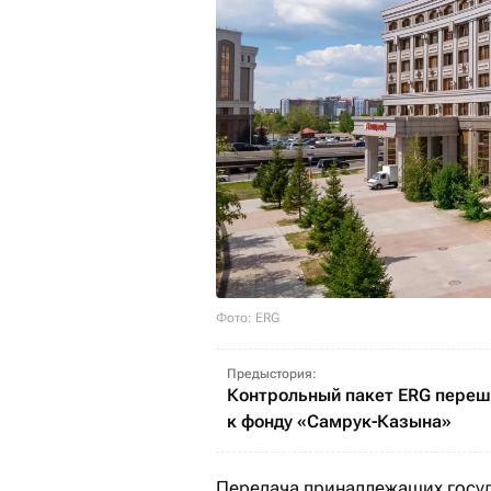
Фото: ERG
Предыстория:
Контрольный пакет ERG пере
к фонду «Самрук-Казына»
Передача принадлежащих госу