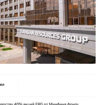
шел
дарству 40% акций ERG от Минфина фонду