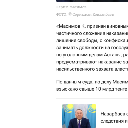
Карим Масимов
ФОТО: © Серикжан Ковланбаев
«Масимов К. признан виновным п
частичного сложения наказаний
лишения свободы, с конфиска
занимать должности на госслу
по уголовным делам Астаны, р
предусматривают наказание за
насильственного захвата влас
По данным суда, по делу Масим
взыскано свыше 10 млрд тенге 
Назарбаев 
следствия и