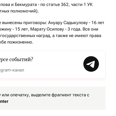
ова и Бекмурата - по статье 362, части 1 УК
тных полномочий).
вынесены приговоры: Ануару Садыкулову - 16 лет
ину - 15 лет, Марату Осипову - 3 года. Все они
государственных наград, а также не имеют права
жбе пожизненно.
урсе событий?
egram-канал
или опечатку, выделите фрагмент текста с
nter