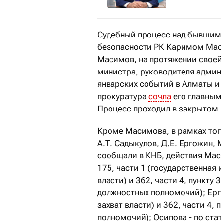
Судебный процесс над бывшим
безопасности РК Каримом Маси
Масимов, на протяжении свое
министра, руководителя админ
январских событий в Алматы 
прокуратура
сочла
его главным
Процесс проходил в закрытом
Кроме Масимова, в рамках тог
А.Т. Садыкулов, Д.Е. Ергожин, 
сообщали в КНБ, действия Ма
175, части 1 (государственная 
власти) и 362, части 4, пункту
должностных полномочий); Ерго
захват власти) и 362, части 4,
полномочий); Осипова - по ста