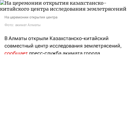
На церемонии открытия центра
Фото: акимат Алматы
В Алматы открыли Казахстанско-китайский
совместный центр исследования землетрясений,
сообщает
пресс-служба акимата города.
В церемонии приняли участие министр
по чрезвычайным ситуациям Чингис Аринов, аким
Алматы Дархан Сатыбалды, генеральный консул
КНР в Алматы Су Фанцю, представители Института
геофизики Администрации по землетрясениям
КНР, государственных органов, научного
сообщества и приглашенные гости.