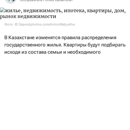
Фото: © Depositphotos.com/AntonMatyukha
В Казахстане изменятся правила распределения
государственного жилья. Квартиры будут подбирать
исходя из состава семьи и необходимого
количества комнат, а не площади. Кроме того,
в состав семьи смогут включать родителей
супругов, внуков и опекунов. Об этом
сообщил
Отбасы банк.
Отбасы банк совместно с Минпромышленности
вводит новую редакцию правил реализации мер
государственной поддержки. Большинство из них
начнут действовать с 14 сентября. Согласно новым
правилам, жилье будут распределять по количеству