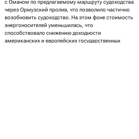
с Оманом по предлагаемому маршруту судоходства
через Ормузский пролив, что позволило частично
возобновить судоходство. На этом фоне стоимость
энергоносителей уменьшилась, что
способствовало снижению доходности
американских и европейских государственных
бумаг по всей кривой и заставило рынки
пересмотреть ожидания по инфляции
и перспективы ужесточения монетарной политики.
Зачем Минфин передал свою долю
в ERG фонду «Самрук-Казына»
Читать
После того как рынок снизил ожидания
дальнейшего повышения ставки Федеральной
резервной системы, инвесторы пересмотрели свои