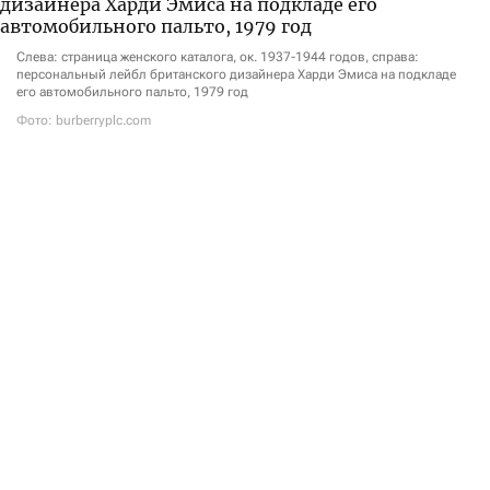
Слева: страница женского каталога, ок. 1937-1944 годов, справа:
персональный лейбл британского дизайнера Харди Эмиса на подкладе
его автомобильного пальто, 1979 год
Фото: burberryplc.com
21 сентября в музее Виктории и Альберта начнется
экспозиция The Burberry Trench: Crafting an Icon.
Выставка рассказывает историю культового тренча
Burberry — от его утилитарного прошлого
в качестве военной и повседневной верхней одежды
до статуса одного из главных символов британской
моды. Со временем модель превратилась
в международную икону стиля, отражающую
современную британскую идентичность
и неизменно сохраняющую свое влияние
на мировую индустрию моды.