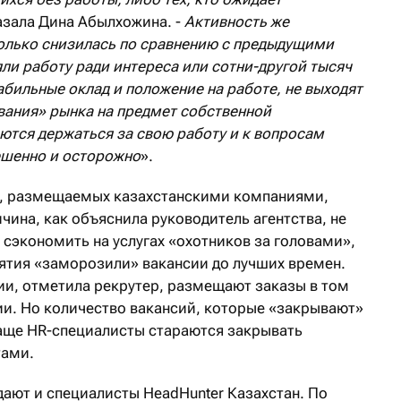
казала Дина Абылхожина. -
Активность же
олько снизилась по сравнению с предыдущими
ли работу ради интереса или сотни-другой тысяч
табильные оклад и положение на работе, не выходят
вания» рынка на предмет собственной
ются держаться за свою работу и к вопросам
ешенно и осторожно
».
й, размещаемых казахстанскими компаниями,
ина, как объяснила руководитель агентства, не
сэкономить на услугах «охотников за головами»,
иятия «заморозили» вакансии до лучших времен.
и, отметила рекрутер, размещают заказы в том
ии. Но количество вакансий, которые «закрывают»
чаще HR-специалисты стараются закрывать
тами.
дают и специалисты HeadHunter Казахстан. По