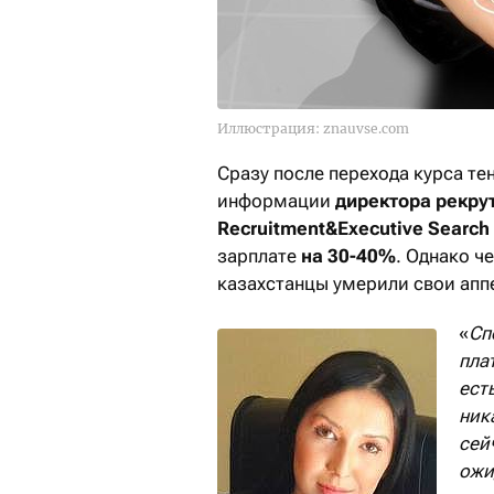
Иллюстрация: znauvse.com
Сразу после перехода курса те
информации
директора рекру
Recruitment&Executive Searc
зарплате
на 30-40%
. Однако ч
казахстанцы умерили свои апп
«
Сп
пла
ест
ник
сей
ожи