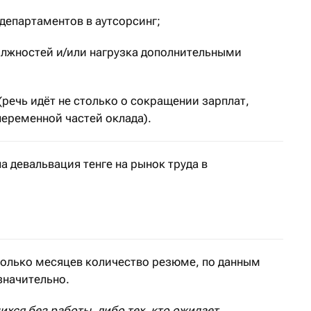
 департаментов в аутсорсинг;
лжностей и/или нагрузка дополнительными
(речь идёт не столько о сокращении зарплат,
переменной частей оклада).
а девальвация тенге на рынок труда в
оследних недель описала директор рекрутингового аген
сколько месяцев количество резюме, по данным
значительно.
ихся без работы, либо тех, кто ожидает