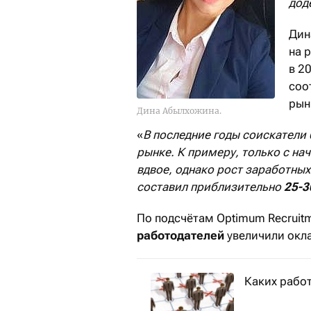
дод
Дин
на 
в 2
соо
рын
Дина Абылхожина.
«
В последние годы соискатели
рынке. К примеру, только с на
вдвое, однако рост заработных
составил приблизительно
25-
По подсчётам Optimum Recruitm
работодателей
увеличили окла
Каких работ