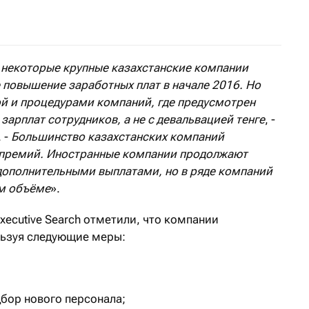
изис, который влечет за собой оптимизацию штата сот
 некоторые крупные казахстанские компании
 повышение заработных плат в начале 2016. Но
ой и процедурами компаний, где предусмотрен
зарплат сотрудников, а не с девальвацией тенге
, -
 -
Большинство казахстанских компаний
и премий. Иностранные компании продолжают
дополнительными выплатами, но в ряде компаний
ом объёме
».
xecutive Search отметили, что компании
ьзуя следующие меры:
дбор нового персонала;