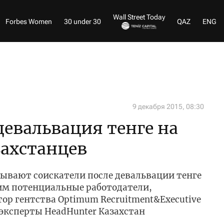
Wall Street Today
Forbes Women
30 under 30
QAZ
ENG
9 декабря 2015, 08:30
девальвация тенге на
захстанцев
тывают соискатели после девальвации тенге
 им потенциальные работодатели,
тор гентства Optimum Recruitment&Executive
эксперты HeadHunter Казахстан