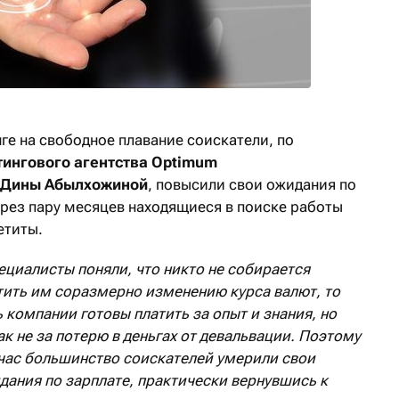
нге на свободное плавание соискатели, по
тингового агентства Optimum
h Дины Абылхожиной
, повысили свои ожидания по
ерез пару месяцев находящиеся в поиске работы
етиты.
ециалисты поняли, что никто не собирается
тить им соразмерно изменению курса валют, то
ь компании готовы платить за опыт и знания, но
ак не за потерю в деньгах от девальвации. Поэтому
час большинство соискателей умерили свои
дания по зарплате, практически вернувшись к