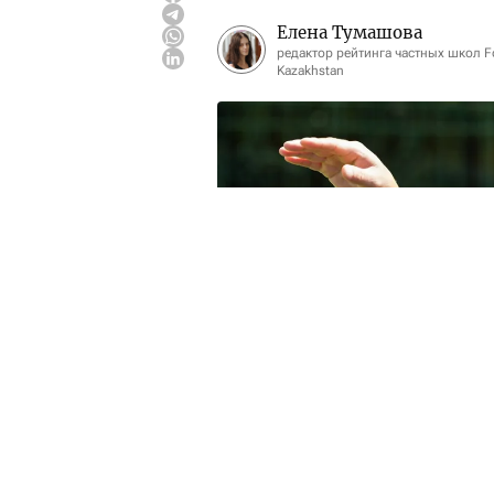
Елена Тумашова
редактор рейтинга частных школ F
Kazakhstan