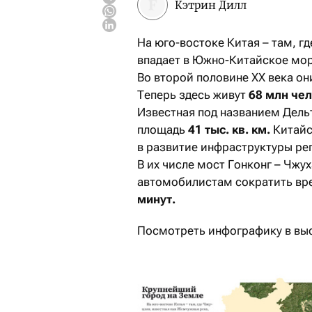
Кэтрин Дилл
На юго-востоке Китая – там, г
впадает в Южно-Китайское море
Во второй половине ХХ века он
Теперь здесь живут
68 млн чел
Известная под названием Дел
площадь
41 тыс. кв. км.
Китайс
в развитие инфраструктуры ре
В их числе мост Гонконг – Чж
автомобилистам сократить вре
минут.
Посмотреть инфографику в в