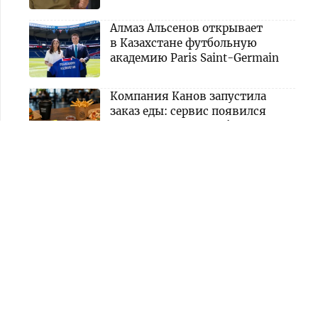
Алмаз Альсенов открывает
в Казахстане футбольную
академию Paris Saint-Germain
Компания Канов запустила
заказ еды: сервис появился
в приложении ONAY!
Узбекистан готов предоставить
торговые площадки для
продавцов из Казахстана