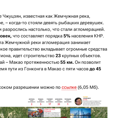
де Чжуцзян, известная как Жемчужная река,
, – когда-то стояли девять рыбацких деревушек.
и разрослись настолько, что стали агломерацией.
овек,
что составляет порядка
5%
населения КНР.
ьта Жемчужной реки агломерация занимает
кое правительство вкладывает огромные средства
гиона, идет строительство
23
крупных объектов.
ухай – Макао протяженностью
55 км.
Он позволит
мя пути из Гонконга в Макао с пяти часов
до 45
ысоком разрешении можно по
ссылке
(6,05 Мб).