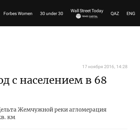
Wall Street Today
Forbes Women
30 under 30
QAZ
ENG
17 ноября 2016, 14:28
од с населением в 68
Дельта Жемчужной реки агломерация
кв. км