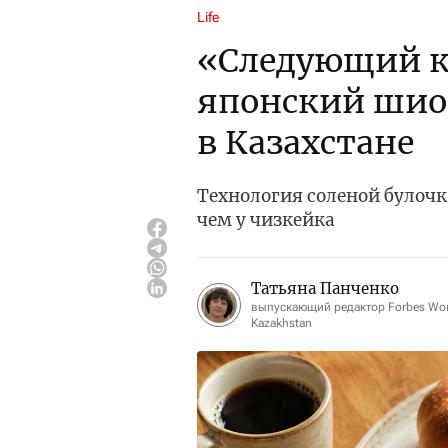
Life
«Следующий кр
японский шио
в Казахстане
Технология соленой булочк
чем у чизкейка
Татьяна Панченко
выпускающий редактор Forbes W
Kazakhstan