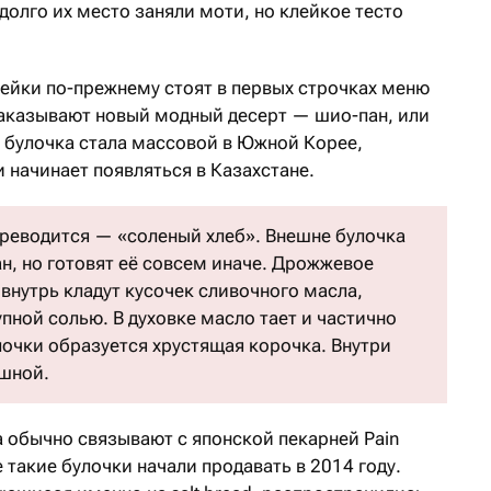
долго их место заняли моти, но клейкое тесто
кейки по-прежнему стоят в первых строчках меню
заказывают новый модный десерт — шио-пан, или
я булочка стала массовой в Южной Корее,
 начинает появляться в Казахстане.
переводится — «соленый хлеб». Внешне булочка
н, но готовят её совсем иначе. Дрожжевое
внутрь кладут кусочек сливочного масла,
пной солью. В духовке масло тает и частично
лочки образуется хрустящая корочка. Внутри
ушной.
обычно связывают с японской пекарней Pain
 такие булочки начали продавать в 2014 году.