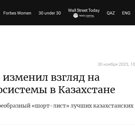
Wall Street Today
Forbes Women
30 under 30
QAZ
ENG
30 ноября 2023, 1
b изменил взгляд на
осистемы в Казахстане
воеобразный «шорт-лист» лучших казахстанских