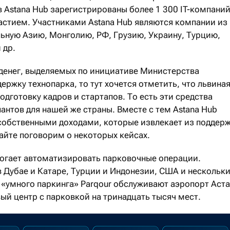
 Astana Hub зарегистрированы более 1 300 IT-компаний
астием. Участниками Astana Hub являются компании из
льную Азию, Монголию, РФ, Грузию, Украину, Турцию,
 др.
 денег, выделяемых по инициативе Министерства
ержку технопарка, то тут хочется отметить, что львина
одготовку кадров и стартапов. То есть эти средства
антов для нашей же страны. Вместе с тем Astana Hub
 собственными доходами, которые извлекает из поддер
вайте поговорим о некоторых кейсах.
омогает автоматизировать парковочные операции.
 Дубае и Катаре, Турции и Индонезии, США и нескольк
 «умного паркинга» Parqour обслуживают аэропорт Аст
ый центр с парковкой на тринадцать тысяч мест.