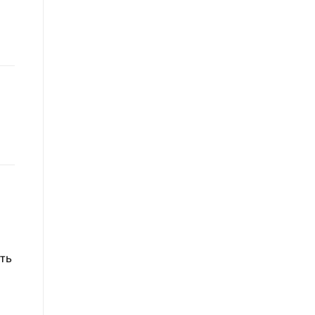
, которая п...
ть