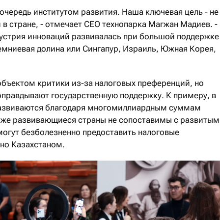
ю очередь институтом развития. Наша ключевая цель - не
 в стране, - отмечает CEO технопарка Магжан Мадиев. -
устрия инноваций развивалась при большой поддержке
емниевая долина или Сингапур, Израиль, Южная Корея,
объектом критики из-за налоговых преференций, но
правдывают государственную поддержку. К примеру, в
развиваются благодаря многомиллиардным суммам
 же развивающиеся страны не сопоставимы с развиты
могут безболезненно предоставить налоговые
ано Казахстаном.