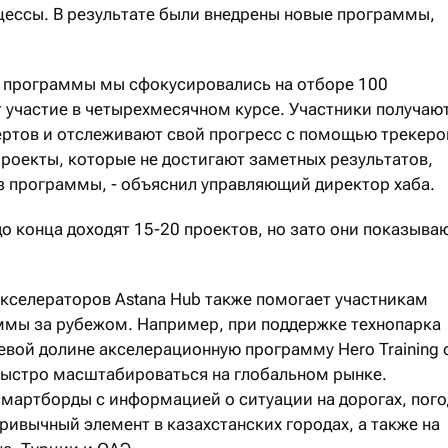
ессы. В результате были внедрены новые программы,
й программы мы сфокусировались на отборе 100
 участие в четырехмесячном курсе. Участники получаю
ертов и отслеживают свой прогресс с помощью трекеро
роекты, которые не достигают заметных результатов,
 программы, - объяснил управляющий директор хаба.
до конца доходят 15-20 проектов, но зато они показыва
кселераторов Astana Hub также помогает участникам
ммы за рубежом. Например, при поддержке технопарка
евой долине акселерационную программу Hero Training 
сь быстро масштабироваться на глобальном рынке.
смартборды с информацией о ситуации на дорогах, пого
ивычный элемент в казахстанских городах, а также на