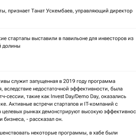
еты, признает Танат Ускембаев, управляющий директор
ие стартапы выставили в павильоне для инвесторов из
 долины
h Disrupt 2023 - крупнейшей международной конференции
ивы служит запущенная в 2019 году программа
я, вследствие недостаточной эффективности, была
тч-сессии, такие как Invest Day/Demo Day, оказались
е. Активные встречи стартапов и IT-компаний с
 в целевых рынках демонстрируют высокую эффективнос
и бизнеса, - рассказал он.
ршенствовать некоторые программы, в хабе были