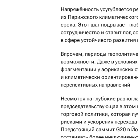
Напряжённость усугубляется 
из Парижского климатического
срока. Этот шаг подрывает гл
сотрудничество и ставит под с
в сфере устойчивого развития 
Впрочем, периоды геополитиче
возможности. Даже в условиях
фрагментации у африканских с
и климатически ориентированн
перспективных направлений — 
Несмотря на глубокие разногл
председательствующая в этом г
торговой политики, которая л
рисками и ускорения перехода 
Предстоящий саммит G20 в Йох
отстаивать более инклюзивную