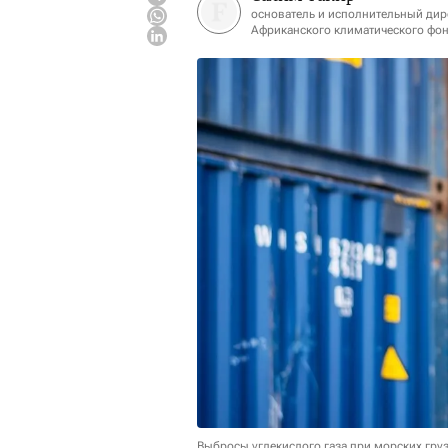
основатель и исполнительный дир
Африканского климатического фон
Выбросы углекислого газа при морских гру