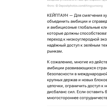
Фото: © Depositphotos.com/chingyunsong
КЕЙПТАУН — Для смягчения ху
объединить амбиции и справед
и амбициозные глобальные кли
которые должны способствова
переход к низкоуглеродной эк
надёжный доступ к зелёным т
рынкам.
К сожалению, многие из дейст
амбиции развивающихся стран.
безопасности в международной
крупных держав и новых блоко
цепочки, ограничить доступ к
дисбаланс сил. Если оставить 
многостороннее сотрудничеств