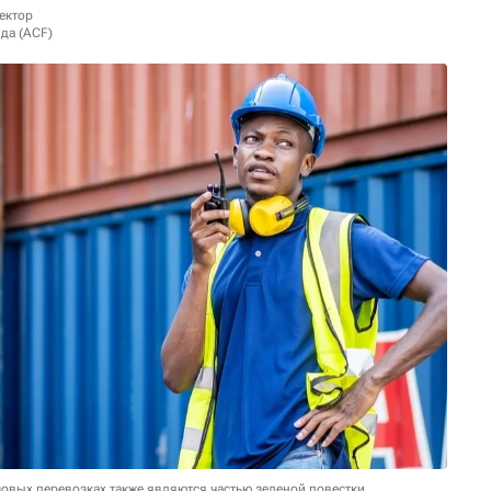
ектор
да (ACF)
зовых перевозках также являются частью зеленой повестки