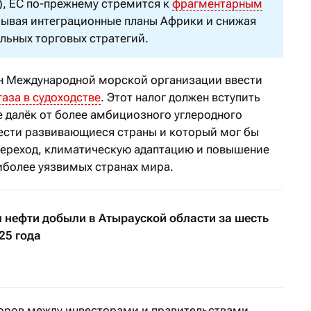
), ЕС по-прежнему стремится к
фрагментарным
рывая интеграционные планы Африки и снижая
льных торговых стратегий.
н Международной морской организации ввести
газа в судоходстве
. Этот налог должен вступить
не далёк от более амбициозного углеродного
вести развивающиеся страны и который мог бы
переход, климатическую адаптацию и повышение
иболее уязвимых странах мира.
н нефти добыли в Атырауской области за шесть
25 года
оров между инвесторами и правительствами