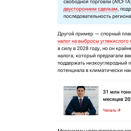
свободной торговли (AfCFTA
двусторонним сделкам
, под
последовательность региона
Другой пример — спорный пла
налог на выбросы углекислого 
в силу в 2028 году, но он край
налога, который предлагали в
поддержать низкоуглеродный 
потенциала в климатически на
31 млн тон
месяцев 20
Читать
Механизмы урегулирования сп