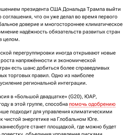
решением президента США Дональда Трампа выйти
 соглашения, что он уже делал во время первого
обальное доверие и многостороннее климатическое
омнение надёжность обязательств развитых стран
в целом.
ской перегруппировки иногда открывают новые
 роста напряжённости и экономической
тран есть шанс добиться более справедливых
ых торговых правил. Одно из наиболее
усиление региональной интеграции.
асия в «Большой двадцатке» (G20), ЮАР,
оду в этой группе, способна
помочь одобрению
учше подходит для управления климатическими
к чистой энергетике на Глобальном Юге.
аннесбурге станет площадкой, где можно будет
 повестку, объединив управление рисками,