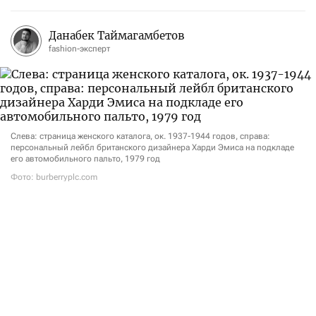
Данабек Таймагамбетов
fashion-эксперт
Слева: страница женского каталога, ок. 1937-1944 годов, справа:
персональный лейбл британского дизайнера Харди Эмиса на подкладе
его автомобильного пальто, 1979 год
Фото: burberryplc.com
21 сентября в музее Виктории и Альберта начнется
экспозиция «The Burberry Trench: Crafting an Icon».
Выставка рассказывает историю культового тренча
Burberry — от его утилитарного прошлого
в качестве военной и повседневной верхней одежды
до статуса одного из главных символов британской
моды. Со временем модель превратилась