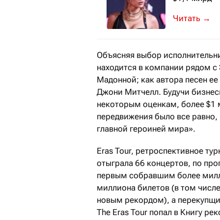
В 2023 году
→
Объясняя выбор исполнительниц
находится в компании рядом 
Мадонной; как автора песен е
Джони Митчелл. Будучи бизнес
некоторым оценкам, более $1 м
передвижения было все равно, 
главной героиней мира».
Eras Tour, ретроспективное ту
отыграла 66 концертов, по про
первым собравшим более милл
миллиона билетов (в том числе
новым рекордом), а перекупщик
The Eras Tour попал в Книгу р