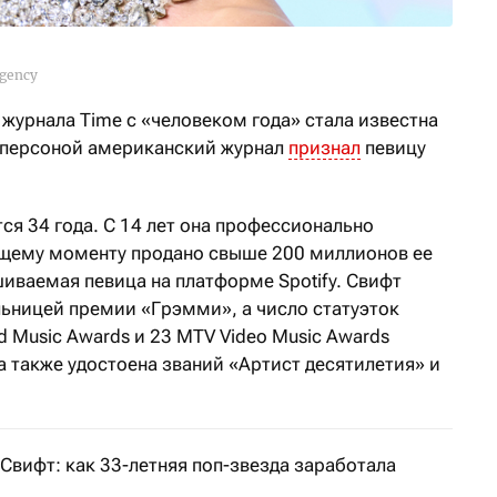
agency
журнала Time с «человеком года» стала известна
й персоной американский журнал
признал
певицу
ся 34 года. С 14 лет она профессионально
ящему моменту продано свыше 200 миллионов ее
шиваемая певица на платформе Spotify. Свифт
льницей премии «Грэмми», а число статуэток
rd Music Awards и 23 MTV Video Music Awards
 также удостоена званий «Артист десятилетия» и
Свифт: как 33-летняя поп-звезда заработала