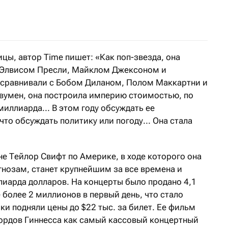
 тур Тейлор Свифт The Eras Tour побил все рекорды по п
ы, автор Time пишет: «Как поп-звезда, она
с Элвисом Пресли, Майклом Джексоном и
е сравнивали с Бобом Диланом, Полом Маккартни и
вумен, она построила империю стоимостью, по
иллиарда... В этом году обсуждать ее
что обсуждать политику или погоду... Она стала
рне Тейлор Свифт по Америке, в ходе которого она
гнозам, станет крупнейшим за все времена и
иарда долларов. На концерты было продано 4,1
 более 2 миллионов в первый день, что стало
и подняли цены до $22 тыс. за билет. Ее фильм
екордов Гиннесса как самый кассовый концертный