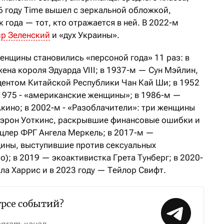
6 году Time вышел с зеркальной обложкой,
 года — тот, кто отражается в ней. В 2022-м
р Зеленский
и «дух Украины».
енщины становились «персоной года» 11 раз: в
ена короля Эдуарда VIII; в 1937-м — Сун Мэйлин,
ентом Китайской Республики Чан Кай Ши; в 1952
 в 1975 - «американские женщины»; в 1986-м —
кино; в 2002-м - «Разоблачители»: три женщины
Шэрон Уоткинс, раскрывшие финансовые ошибки и
нцлер ФРГ Ангела Меркель; в 2017-м —
ины, выступившие против сексуальных
); в 2019 — экоактивистка Грета Тунберг; в 2020-
а Харрис и в 2023 году — Тейлор Свифт.
урсе событий?