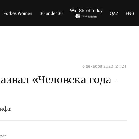
Wall Street Today
Forbes Women
30 under 30
QAZ
ENG
6 декабря 2023, 21:21
азвал «Человека года -
вифт
omen