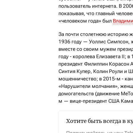
пользователь интернета. В 200
показывая, что главный человек
«человеком года» был
Владими
За почти столетнюю историю ж
1936 году — Уоллис Симпсон, ж
вместе со своим мужем презид
году - королева Елизавета II;
президент Филиппин Корасон А
Синтия Купер, Колин Роули и 
мошенничество; в 2015-м - ка
«Нарушители молчания», женщ
домогательств (движение MeToo
м — вице-президент США Камал
Хотите быть всегда в к