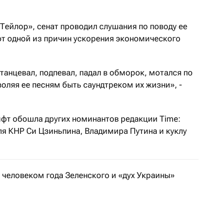
Тейлор», сенат проводил слушания по поводу ее
фт одной из причин ускорения экономического
 танцевал, подпевал, падал в обморок, мотался по
оляя ее песням быть саундтреком их жизни», -
ифт обошла других номинантов редакции Time:
еля КНР Си Цзиньпина, Владимира Путина и куклу
 человеком года Зеленского и «дух Украины»
 им стал Илон Маск