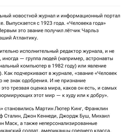
льный новостной журнал и информационный портал
. Выпускается с 1923 года. «Человека года»
Первым это звание получил лётчик Чарльз
евший Атлантику.
ительно исполнительный редактор журнала, и не
, иногда — группа людей (например, астронавты
нальный компьютер в 1982 году) или явление
). Как подчеркивают в журнале, «звание «Человек
о не знак одобрения. И не признание
 это трезвая оценка мира, каков он есть, и самых
формирующих этот мир — к худу или к добру».
а» становились Мартин Лютер Кинг, Франклин
иф Сталин, Джон Кеннеди, Джордж Буш, Михаил
он Маск, а также неперсонализированные
канский солдат, американцы среднего класса,