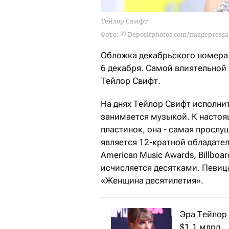
Тейлор Свифт
Фото: © Depositphotos.com/imagepress
Обложка декабрьского номера 
6 декабря. Самой влиятельно
Тейлор Свифт.
На днях Тейлор Свифт исполнит
занимается музыкой. К насто
пластинок, она - самая прослу
является 12-кратной обладате
American Music Awards, Billboa
исчисляется десятками. Певица
«Женщина десятилетия».
Эра Тейлор 
$1,1 млрд