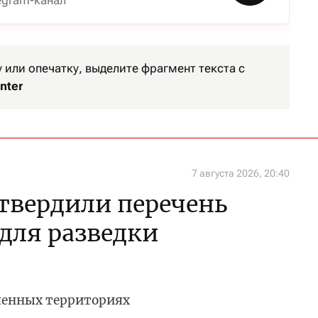
egram-канал
или опечатку, выделите фрагмент текста с
nter
7 августа 2026, 20:40
утвердили перечень
 для разведки
ченных территориях