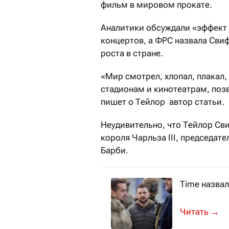
фильм в мировом прокате.
Аналитики обсуждали «эффект 
концертов, а ФРС назвала Сви
роста в стране.
«Мир смотрел, хлопал, плакал,
стадионам и кинотеатрам, позв
пишет о Тейлор автор статьи.
Неудивительно, что Тейлор Св
короля Чарльза III, председат
Барби.
Time назвал
В 2021 году
→