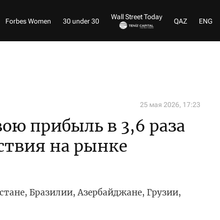
Wall Street Today
Forbes Women
30 under 30
QAZ
ENG
25 мая 2026, 17:23
вою прибыль в 3,6 раза
тствия на рынке
стане, Бразилии, Азербайджане, Грузии,