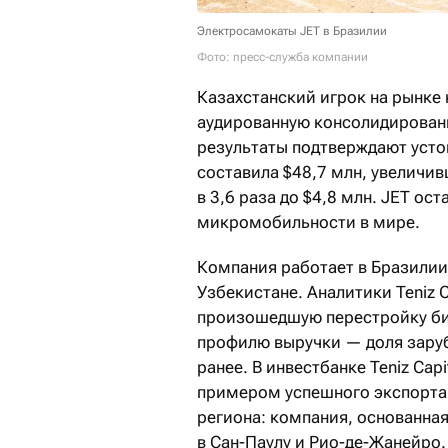
Электросамокаты JET в Бразилии
Фото: пресс-служба компании
Казахстанский игрок на рынке 
аудированную консолидированн
результаты подтверждают усто
составила $48,7 млн, увеличив
в 3,6 раза до $4,8 млн. JET о
микромобильности в мире.
Компания работает в Бразилии
Узбекистане. Аналитики Teniz C
произошедшую перестройку би
профилю выручки — доля зару
ранее. В инвестбанке Teniz Cap
примером успешного экспорта 
региона: компания, основанная
в Сан-Паулу и Рио-де-Жанейро.