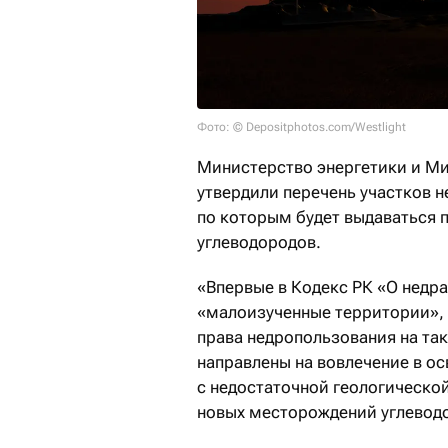
Фото: © Depositphotos.com/Westlight
Министерство энергетики и М
утвердили перечень участков 
по которым будет выдаваться 
углеводородов.
«Впервые в Кодекс РК «О недр
«малоизученные территории», 
права недропользования на та
направлены на вовлечение в о
с недостаточной геологическо
новых месторождений углеводо