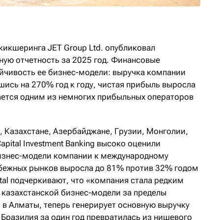
кикшеринга JET Group Ltd. опубликовал
ую отчетность за 2025 год. Финансовые
йчивость ее бизнес-модели: выручка компании
шись на 270% год к году, чистая прибыль выросла
стается одним из немногих прибыльных операторов
, Казахстане, Азербайджане, Грузии, Монголии,
apital Investment Banking высоко оценили
знес-модели компании к международному
бежных рынков выросла до 81% против 32% годом
ital подчеркивают, что «компания стала редким
казахстанской бизнес-модели за пределы
 в Алматы, теперь генерирует основную выручку
 Бразилия за один год превратилась из нишевого