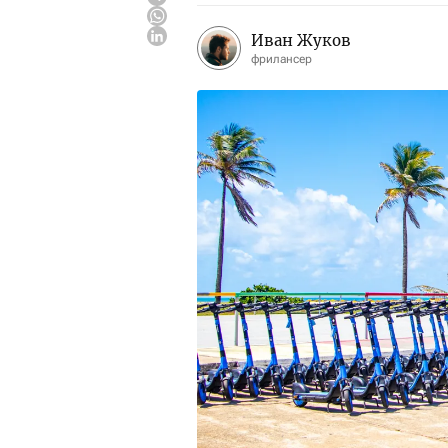
Иван Жуков
фрилансер