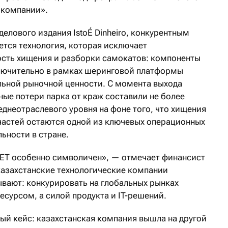
 компании».
делового издания IstoÉ Dinheiro, конкурентным
ется технология, которая исключает
сть хищения и разборки самокатов: компоненты
лючительно в рамках шеринговой платформы
льной рыночной ценности. С момента выхода
ые потери парка от краж составили не более
еднеотраслевого уровня на фоне того, что хищения
пчастей остаются одной из ключевых операционных
ьности в стране.
ET особенно символичен», — отмечает финансист
 казахстанские технологические компании
вают: конкурировать на глобальных рынках
сурсом, а силой продукта и IT-решений.
ый кейс: казахстанская компания вышла на другой