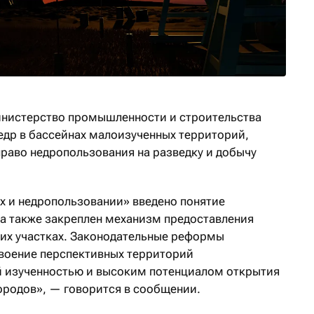
инистерство промышленности и строительства
недр в бассейнах малоизученных территорий,
право недропользования на разведку и добычу
ах и недропользовании» введено понятие
а также закреплен механизм предоставления
ких участках. Законодательные реформы
своение перспективных территорий
й изученностью и высоким потенциалом открытия
родов», — говорится в сообщении.