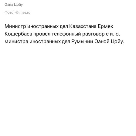
Оана Цойу
Фото: © mae.ro
Министр иностранных дел Казахстана Ермек
Кошербаев провел телефонный разговор с и. о.
министра иностранных дел Румынии Оаной Цойу.
В ходе беседы главы внешнеполитических ведомств
двух стран обсудили текущее состояние
и перспективы развития казахстанско-румынского
сотрудничества, подтвердив, как
отметили
в пресс-
службе казахстанского МИД, «взаимную
заинтересованность в дальнейшем укреплении
политического диалога, расширении торгово-
экономических связей и активизации
взаимодействия по приоритетным направлениям».
ТШО возобновил экспорт нефти через