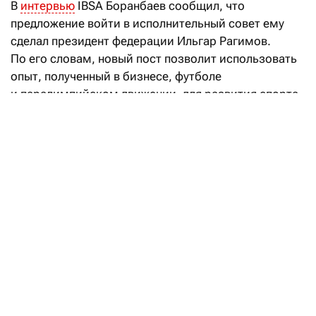
В
интервью
IBSA Боранбаев сообщил, что
предложение войти в исполнительный совет ему
сделал президент федерации Ильгар Рагимов.
По его словам, новый пост позволит использовать
опыт, полученный в бизнесе, футболе
и паралимпийском движении, для развития спорта
среди людей с нарушением зрения.
Боранбаев: Мы гордимся тем, что I’M
вошел в сообщество лучших
работодателей мира
Читать
Одним из основных направлений своей работы
Боранбаев назвал развитие футбола для
спортсменов с нарушением зрения. Он напомнил,
что в 2017 году при ФК «Кайрат» была запущена