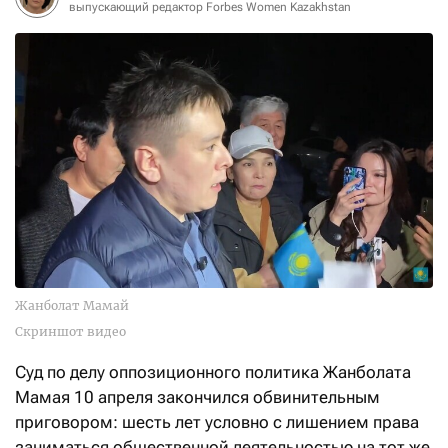
выпускающий редактор Forbes Women Kazakhstan
Жанболат Мамай
Скриншот видео
Суд по делу оппозиционного политика Жанболата
Мамая 10 апреля закончился обвинительным
приговором: шесть лет условно с лишением права
заниматься общественной деятельностью на тот же