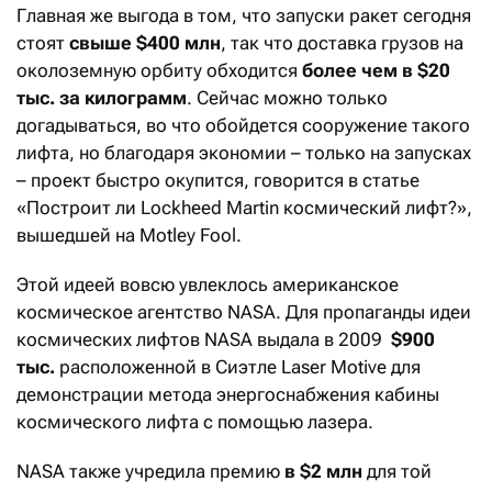
Главная же выгода в том, что запуски ракет сегодня
стоят
свыше $400 млн
, так что доставка грузов на
околоземную орбиту обходится
более чем в $20
тыс. за килограмм
. Сейчас можно только
догадываться, во что обойдется сооружение такого
лифта, но благодаря экономии – только на запусках
– проект быстро окупится, говорится в статье
«Построит ли Lockheed Martin космический лифт?»,
вышедшей на Motley Fool.
Этой идеей вовсю увлеклось американское
космическое агентство NASA. Для пропаганды идеи
космических лифтов NASA выдала в 2009
$900
тыс.
расположенной в Сиэтле Laser Motive для
демонстрации метода энергоснабжения кабины
космического лифта с помощью лазера.
NASA также учредила премию
в $2 млн
для той