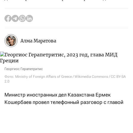
Алма Маратова
Георгиос Герапетритис
Фото: Ministry of Foreign Affairs of Greece / Wikimedia Commons / CC BY-SA
2.0
Министр иностранных дел Казахстана Ермек
Кошербаев провел телефонный разговор с главой
МИД Греции Георгиосом Герапетритисом. Как
заявили
в МИД РК, одной из главных тем стала
энергетическая безопасность и стабильность
маршрутов поставки казахстанской нефти