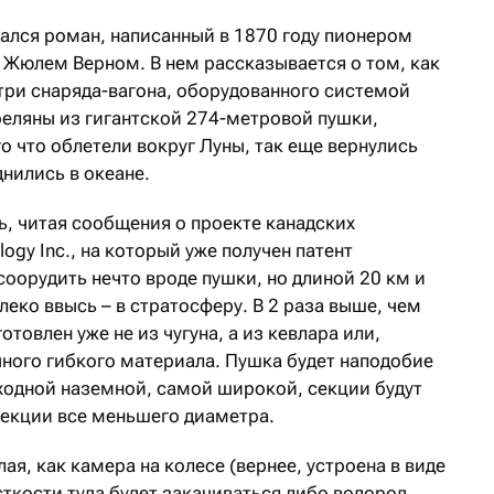
вался роман, написанный в 1870 году пионером
 Жюлем Верном. В нем рассказывается о том, как
три снаряда-вагона, оборудованного системой
еляны из гигантской 274-метровой пушки,
го что облетели вокруг Луны, так еще вернулись
нились в океане.
, читая сообщения о проекте канадских
ogy Inc., на который уже получен патент
оорудить нечто вроде пушки, но длиной 20 км и
леко ввысь – в стратосферу. В 2 раза выше, чем
отовлен уже не из чугуна, а из кевлара или,
ного гибкого материала. Пушка будет наподобие
сходной наземной, самой широкой, секции будут
секции все меньшего диаметра.
ая, как камера на колесе (вернее, устроена в виде
сткости туда будет закачиваться либо водород,