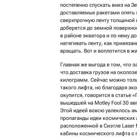
постепенно спускать вниз на 
доставляемых ракетами опять ж
сверхпрочную ленту толщиной 
доберется до земной поверхнос
в районе экватора и по нему до
натягивать ленту, как привязан
вращать. Вот и воплотится в ж
Главная же выгода в том, что з
что доставка грузов на околоз
килограмм. Сейчас можно толь
такого лифта, но благодаря эк
окупится, говорится в статье 
вышедшей на Motley Fool 30 авг
Этой идеей вовсю увлеклось а
пропаганды идеи космических 
расположенной в Сиэтле Laser
кабины космического лифта с