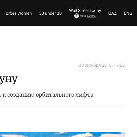
Wall Street Today
Forbes Women
30 under 30
QAZ
ENG
30 октября 2015, 17:23
уну
ь к созданию орбитального лифта