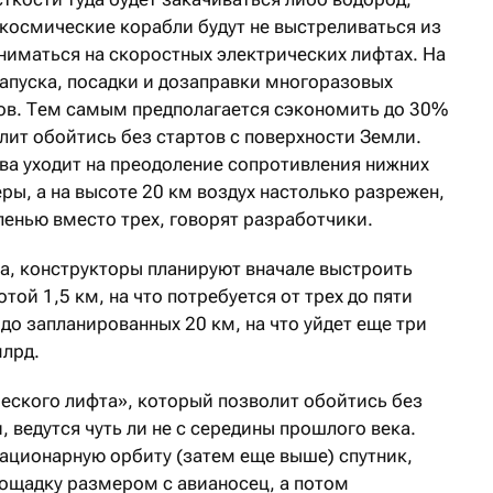
 космические корабли будут не выстреливаться из
дниматься на скоростных электрических лифтах. На
запуска, посадки и дозаправки многоразовых
ов. Тем самым предполагается сэкономить до 30%
лит обойтись без стартов с поверхности Земли.
ва уходит на преодоление сопротивления нижних
ы, а на высоте 20 км воздух настолько разрежен,
пенью вместо трех, говорят разработчики.
та, конструкторы планируют вначале выстроить
й 1,5 км, на что потребуется от трех до пяти
 до запланированных 20 км, на что уйдет еще три
млрд.
еского лифта», который позволит обойтись без
, ведутся чуть ли не с середины прошлого века.
тационарную орбиту (затем еще выше) спутник,
лощадку размером с авианосец, а потом