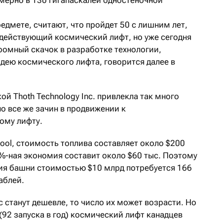
мерно в 130 гигапаскалей одностеночной
дмете, считают, что пройдет 50 с лишним лет,
 действующий космический лифт, но уже сегодня
громный скачок в разработке технологии,
идею космического лифта, говорится далее в
ой Thoth Technology Inc. привлекла так много
но все же зачин в продвижении к
ому лифту.
Fool, стоимость топлива составляет около $200
30%-ная экономия составит около $60 тыс. Поэтому
ия башни стоимостью $10 млрд потребуется 166
аблей.
с станут дешевле, то число их может возрасти. Но
92 запуска в год) космический лифт канадцев