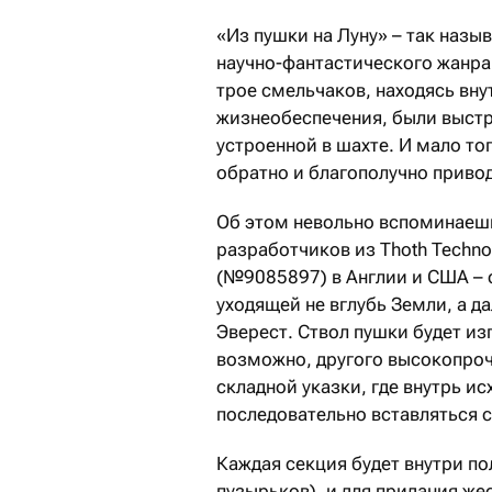
«Из пушки на Луну» – так назы
научно-фантастического жанра
трое смельчаков, находясь вну
жизнеобеспечения, были выстр
устроенной в шахте. И мало то
обратно и благополучно привод
Об этом невольно вспоминаешь
разработчиков из Thoth Technol
(№9085897) в Англии и США – с
уходящей не вглубь Земли, а да
Эверест. Ствол пушки будет изг
возможно, другого высокопроч
складной указки, где внутрь и
последовательно вставляться 
Каждая секция будет внутри пол
пузырьков), и для придания же