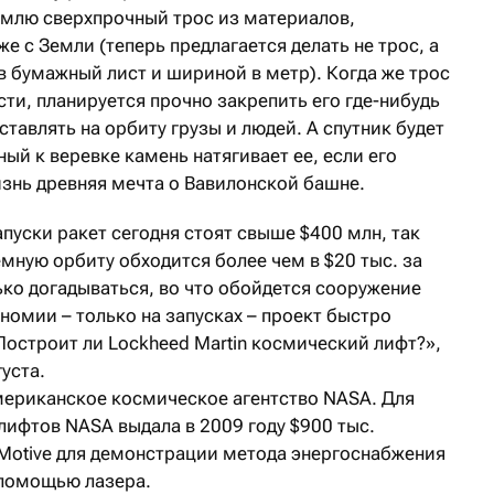
Землю сверхпрочный трос из материалов,
е с Земли (теперь предлагается делать не трос, а
в бумажный лист и шириной в метр). Когда же трос
ти, планируется прочно закрепить его где-нибудь
ставлять на орбиту грузы и людей. А спутник будет
ный к веревке камень натягивает ее, если его
изнь древняя мечта о Вавилонской башне.
апуски ракет сегодня стоят свыше $400 млн, так
емную орбиту обходится более чем в $20 тыс. за
ко догадываться, во что обойдется сооружение
ономии – только на запусках – проект быстро
«Построит ли Lockheed Martin космический лифт?»,
уста.
мериканское космическое агентство NASA. Для
лифтов NASA выдала в 2009 году $900 тыс.
 Motive для демонстрации метода энергоснабжения
 помощью лазера.