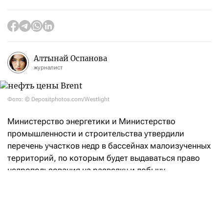
Алтынай Оспанова
журналист
Фото: © Depositphotos.com/Westlight
Министерство энергетики и Министерство
промышленности и строительства утвердили
перечень участков недр в бассейнах малоизученных
территорий, по которым будет выдаваться право
недропользования на разведку и добычу
углеводородов.
«Впервые в Кодекс РК «О недрах
и недропользовании» введено понятие